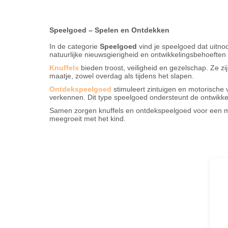
Speelgoed – S
pelen en Ontdekken
In de categorie
Speelgoed
vind je speelgoed dat uitno
natuurlijke nieuwsgierigheid en ontwikkelingsbehoeften
Knuffels
bieden troost, veiligheid en gezelschap. Ze z
maatje, zowel overdag als tijdens het slapen.
Ontdekspeelgoed
stimuleert zintuigen en motorische
verkennen. Dit type speelgoed ondersteunt de ontwikkel
Samen zorgen knuffels en ontdekspeelgoed voor een moo
meegroeit met het kind.