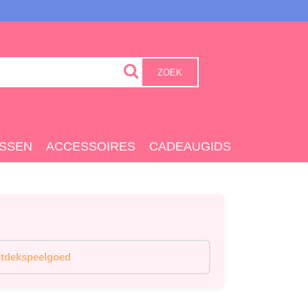
ZOEK
SSEN
ACCESSOIRES
CADEAUGIDS
tdekspeelgoed