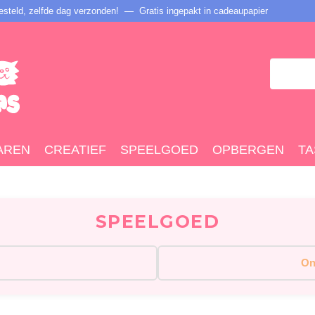
steld, zelfde dag verzonden! — Gratis ingepakt in cadeaupapier
AREN
CREATIEF
SPEELGOED
OPBERGEN
TA
SPEELGOED
On