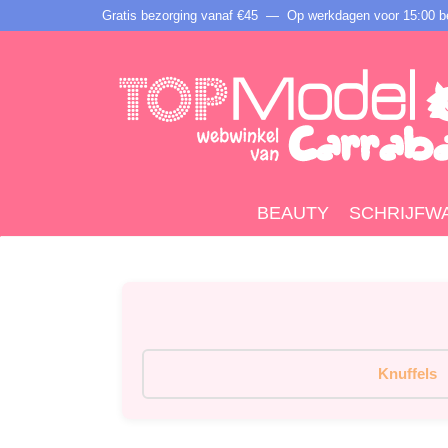
Gratis bezorging vanaf €45 —
Op werkdagen voor 15:00 be
BEAUTY
SCHRIJFW
Knuffels