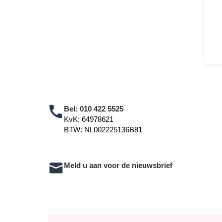
Bel:
010 422 5525
KvK: 64978621
BTW: NL002225136B81
Meld u aan voor de nieuwsbrief