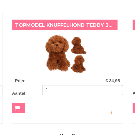
TOPMODEL KNUFFELHOND TEDDY 30 CM FUR EVER FRIENDS
Prijs
:
€ 34,95
Aantal
A
O
MEER INFO