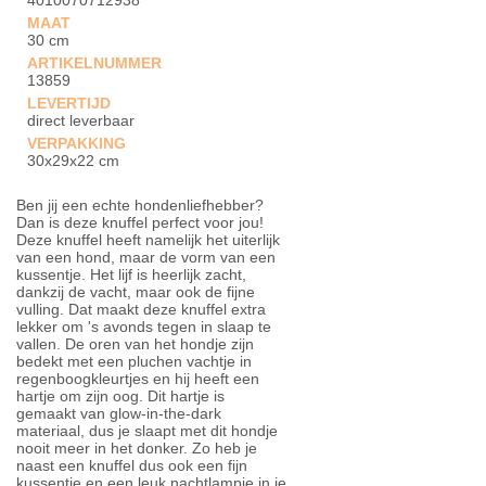
4010070712938
MAAT
30 cm
ARTIKELNUMMER
13859
LEVERTIJD
direct leverbaar
VERPAKKING
30x29x22 cm
Ben jij een echte hondenliefhebber?
Dan is deze knuffel perfect voor jou!
Deze knuffel heeft namelijk het uiterlijk
van een hond, maar de vorm van een
kussentje. Het lijf is heerlijk zacht,
dankzij de vacht, maar ook de fijne
vulling. Dat maakt deze knuffel extra
lekker om 's avonds tegen in slaap te
vallen. De oren van het hondje zijn
bedekt met een pluchen vachtje in
regenboogkleurtjes en hij heeft een
hartje om zijn oog. Dit hartje is
gemaakt van glow-in-the-dark
materiaal, dus je slaapt met dit hondje
nooit meer in het donker. Zo heb je
naast een knuffel dus ook een fijn
kussentje en een leuk nachtlampje in je