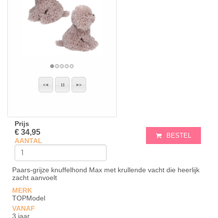
Prijs
€ 34,95
BESTEL
AANTAL
Paars-grijze knuffelhond Max met krullende vacht die heerlijk
zacht aanvoelt
MERK
TOPModel
VANAF
3 jaar