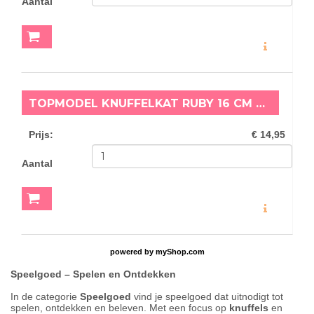
Aantal
MEER INFO
TOPMODEL KNUFFELKAT RUBY 16 CM FUR EVER FRIENDS
Prijs
:
€ 14,95
Aantal
MEER INFO
powered by
myShop.com
Speelgoed – S
pelen en Ontdekken
In de categorie
Speelgoed
vind je speelgoed dat uitnodigt tot
spelen, ontdekken en beleven. Met een focus op
knuffels
en