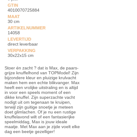
GTIN
4010070725884
MAAT
30 cm
ARTIKELNUMMER
14058
LEVERTIJD
direct leverbaar
VERPAKKING
30x22x15 cm
Stoer én zacht ? dat is Max, de paars-
grijze knuffelhond van TOPModel! Zijn
bijzondere kleur en pluizige krulvacht
maken hem een echte blikvanger. Max
heeft een vrolijke uitstraling en is altijd
in voor een speels moment of een
dikke knuffel. Zijn superzachte vacht
nodigt uit om tegenaan te kruipen,
terwijl zijn guitige snoetje je meteen
doet glimlachen. Of je nu een rustige
knuffelavond wilt of een fantasierijke
speelmiddag, Max is jouw ideale
maatje. Met Max aan je zijde voelt elke
dag een beetje gezelliger!