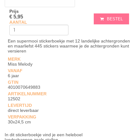
Prijs
€ 5,95
BESTEL
AANTAL
Een supermooi stickerboekje met 12 landelijke achtergronden
en maarliefst 445 stickers waarmee je de achtergronden kunt
versieren
MERK
Miss Melody
VANAF
6 jaar
GTIN
4010070649883
ARTIKELNUMMER
12502
LEVERTIJD
direct leverbaar
VERPAKKING
30x24,5 cm
In dit stickerboekje vind je een heleboel
landschappen zoals stallen,