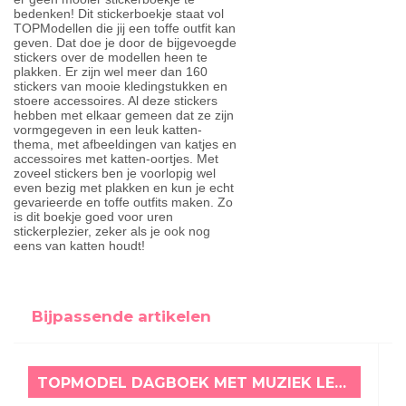
bedenken! Dit stickerboekje staat vol
TOPModellen die jij een toffe outfit kan
geven. Dat doe je door de bijgevoegde
stickers over de modellen heen te
plakken. Er zijn wel meer dan 160
stickers van mooie kledingstukken en
stoere accessoires. Al deze stickers
hebben met elkaar gemeen dat ze zijn
vormgegeven in een leuk katten-
thema, met afbeeldingen van katjes en
accessoires met katten-oortjes. Met
zoveel stickers ben je voorlopig wel
even bezig met plakken en kun je echt
gevarieerde en toffe outfits maken. Zo
is dit boekje goed voor uren
stickerplezier, zeker als je ook nog
eens van katten houdt!
Bijpassende artikelen
TOPMODEL DAGBOEK MET MUZIEK LEO LOVE