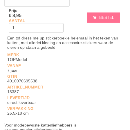
Prijs
€ 8,95
BESTEL
AANTAL
Een tof dress me up stickerboekje helemaal in het teken van
katten, met allerlei kleding en accessoire-stickers waar de
dieren op staan afgebeeld
MERK
TOPModel
VANAF
7 jaar
GTIN
4010070695538
ARTIKELNUMMER
13387
LEVERTIJD
direct leverbaar
VERPAKKING
26,5x18 cm
Voor modebewuste kattenliefhebbers is
er geen mooier stickerboekje te