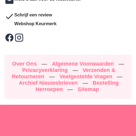
Schrijf een review
Webshop Keurmerk
Over Ons
—
Algemene Voorwaarden
—
Privacyverklaring
—
Verzenden &
Retourneren
—
Veelgestelde Vragen
—
Archief Nieuwsbrieven
—
Bestelling
Herroepen
—
Sitemap