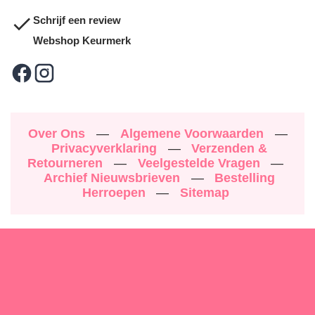
Schrijf een review
Webshop Keurmerk
Over Ons
—
Algemene Voorwaarden
—
Privacyverklaring
—
Verzenden &
Retourneren
—
Veelgestelde Vragen
—
Archief Nieuwsbrieven
—
Bestelling
Herroepen
—
Sitemap