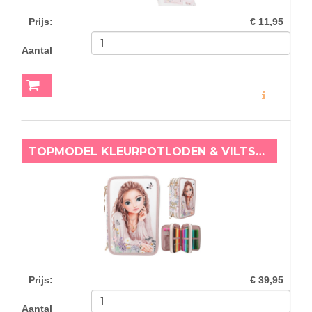
Prijs
:
€ 11,95
Aantal
MEER INFO
TOPMODEL KLEURPOTLODEN & VILTSTIFTEN ETUI SUMMER FEELING HAYDEN
Prijs
:
€ 39,95
Aantal