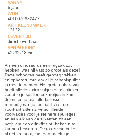
VANAF
6 jaar
GTIN
4010070682477
ARTIKELNUMMER
13132
LEVERTIJD
direct leverbaar
VERPAKKING
42x32x18 cm
Als een dinosaurus een rugzak zou
hebben, was hij vast zo groot als deze!
Deze schooltas heeft genoeg vakken
en opbergruimte om al je schoolspullen
in mee te nemen. Het grote opbergvak
heeft allerlei extra vakjes en elastieken
zodat je je spullen ook netjes in kunt
delen, en je niet allerlei losse
rommeltjes in je tas hebt. Aan de
voorkant zitten 2 verschillende
voorvakjes voor je kleinere spulletjes
en aan elk van de zijkanten zit een
netje om een drinkfles of -beker in te
kunnen bewaren. De tas is van buiten
al net zo mooi, met een prachtige