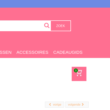
ZOEK
SSEN
ACCESSOIRES
CADEAUGIDS
0
vorige
volgende