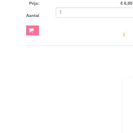
Prijs
:
€ 6,95
Aantal
MEER INF