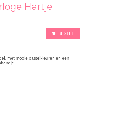
loge Hartje
BESTEL
l, met mooie pastelkleuren en een
sbandje