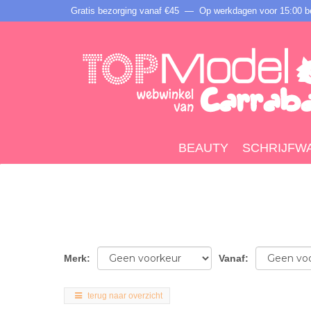
Gratis bezorging vanaf €45 —
Op werkdagen voor 15:00 be
BEAUTY
SCHRIJFW
Merk
:
Vanaf
:
terug naar overzicht