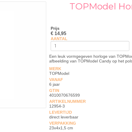
TOPModel Hor
Prijs
€ 14,95
AANTAL
Een leuk vormgegeven horloge van TOPMode
afbeelding van TOPModel Candy op het pol
MERK
TOPModel
VANAF
6 jaar
GTIN
4010070676599
ARTIKELNUMMER
12954-3
LEVERTIJD
direct leverbaar
VERPAKKING
23x4x1,5 cm