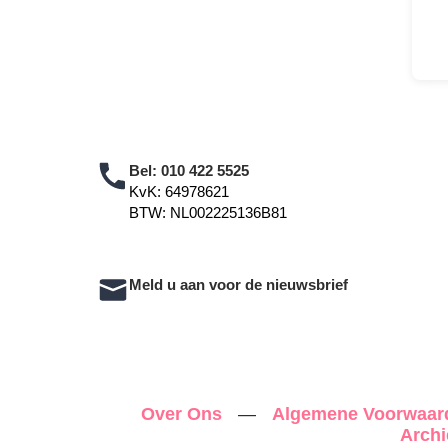
Bel:
010 422 5525
KvK: 64978621
BTW: NL002225136B81
Meld u aan voor de nieuwsbrief
Over Ons
—
Algemene Voorwaa
Archi