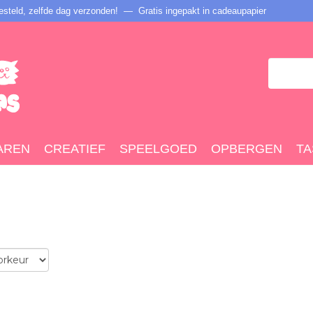
steld, zelfde dag verzonden! — Gratis ingepakt in cadeaupapier
AREN
CREATIEF
SPEELGOED
OPBERGEN
TA