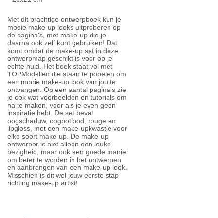
Met dit prachtige ontwerpboek kun je
mooie make-up looks uitproberen op
de pagina's, met make-up die je
daarna ook zelf kunt gebruiken! Dat
komt omdat de make-up set in deze
ontwerpmap geschikt is voor op je
echte huid. Het boek staat vol met
TOPModellen die staan te popelen om
een mooie make-up look van jou te
ontvangen. Op een aantal pagina's zie
je ook wat voorbeelden en tutorials om
na te maken, voor als je even geen
inspiratie hebt. De set bevat
oogschaduw, oogpotlood, rouge en
lipgloss, met een make-upkwastje voor
elke soort make-up. De make-up
ontwerper is niet alleen een leuke
bezigheid, maar ook een goede manier
om beter te worden in het ontwerpen
en aanbrengen van een make-up look.
Misschien is dit wel jouw eerste stap
richting make-up artist!