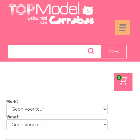
Toggle
navigati
ZOEK
0
Merk
:
Vanaf
: