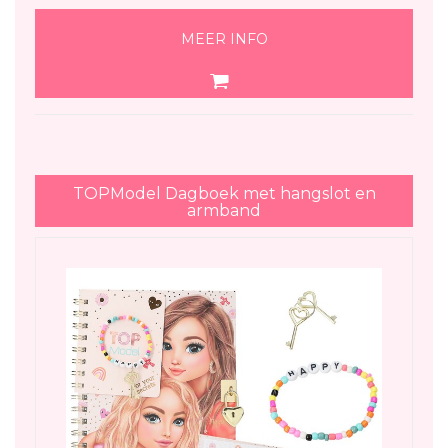
MEER INFO
TOPModel Dagboek met hangslot en
armband