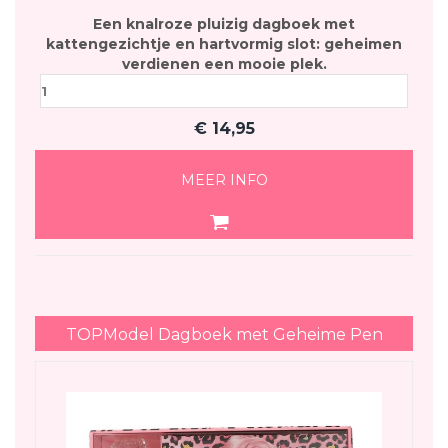
Een knalroze pluizig dagboek met
kattengezichtje en hartvormig slot: geheimen
verdienen een mooie plek.
€
14,95
MEER INFO
TOPModel Dagboek met Geheime Pen