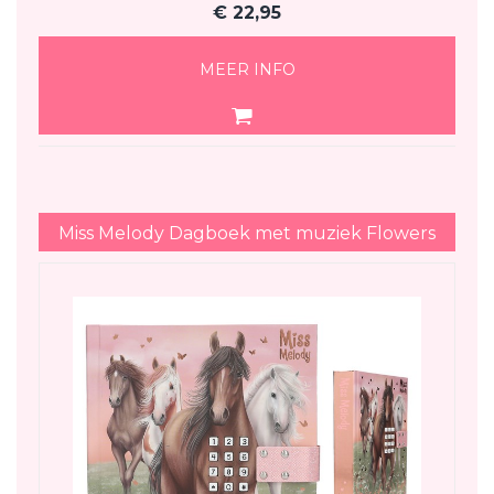
€
22,95
MEER INFO
Miss Melody Dagboek met muziek Flowers