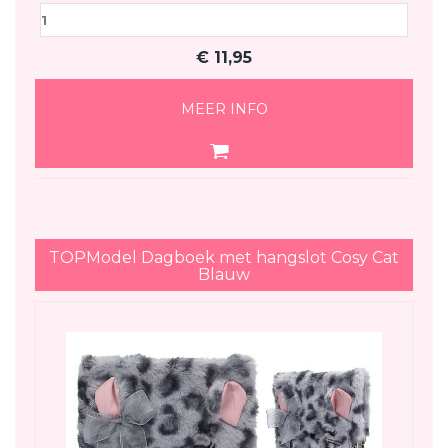
€
11,95
MEER INFO
TOPModel Dagboek met hangslot Cosy Cat
Blauw