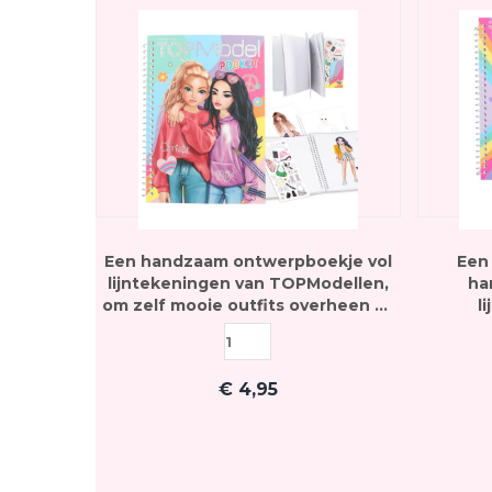
Een handzaam ontwerpboekje vol
Een
lijntekeningen van TOPModellen,
ha
om zelf mooie outfits overheen te
l
ontwerpen - inclusief stickervel
TOPMode
€
4,95