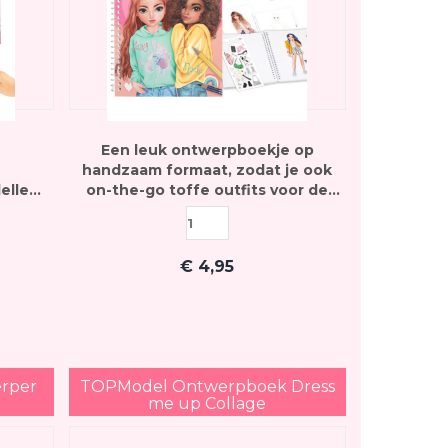
Een leuk ontwerpboekje op
handzaam formaat, zodat je ook
ellen,
on-the-go toffe outfits voor de
en te
TOPModellen kunt ontwerpen -
ervel
inclusief stickervel
€
4,95
rper
TOPModel Ontwerpboek Dress
me up Collage