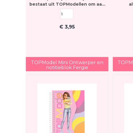
bestaat uit TOPModellen om aan
a
te kleden en de helft uit
notit
gelinieerd papier
€
3,95
TOPModel Mini Ontwerper en
TOPMo
notitieblok Fergie