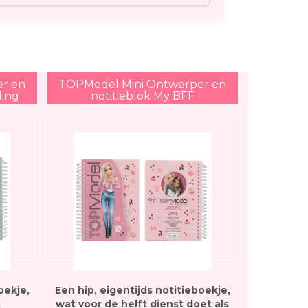
r en
TOPModel Mini Ontwerper en
ling
notitieblok My BFF
oekje,
Een hip, eigentijds notitieboekje,
t
wat voor de helft dienst doet als