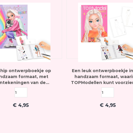
 hip ontwerpboekje op
Een leuk ontwerpboekje i
ndzaam formaat, met
handzaam formaat, waari
ijntekeningen van de
TOPModellen kunt voorzie
llen die je kunt voorzien
de mooiste outfits
van een toffe outfit
€
4,95
€
4,95