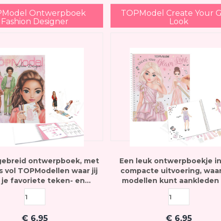
Model Ontwerpboek
TOPModel Create Your 
Fashion Designer
Look
gebreid ontwerpboek, met
Een leuk ontwerpboekje i
s vol TOPModellen waar jij
compacte uitvoering, waar
je favoriete teken- en
modellen kunt aankleden
terialen outfits overheen
kleurpotloden en sticke
kunt ontwerpen
€
6,95
€
6,95