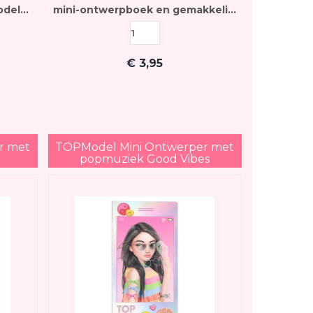
odel
mini-ontwerpboek en gemakkelijk
outfit
in je (hand)tas past
€
3,95
r met
TOPModel Mini Ontwerper met
popmuziek Good Vibes