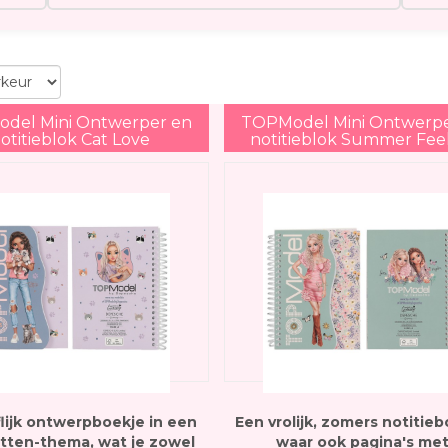
del Mini Ontwerper en
TOPModel Mini Ontwerpe
otitieblok Cat Love
notitieblok Summer Fee
flijk ontwerpboekje in een
Een vrolijk, zomers notitieb
atten-thema, wat je zowel
waar ook pagina's me