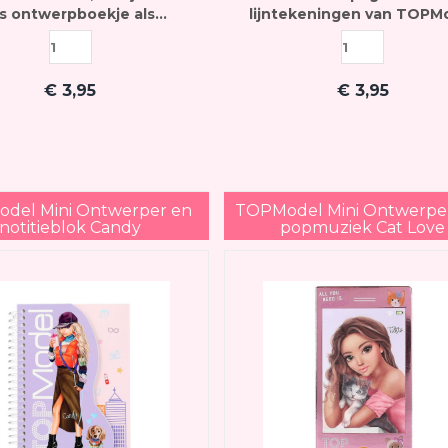
ls ontwerpboekje als
lijntekeningen van TOPM
ieboekje kunt gebruiken
June in zitten, om zelf een 
op te ontwerpen
€
3,95
€
3,95
del Mini Ontwerper en
TOPModel Mini Ontwerpe
notitieblok Candy
popmuziek Cat Love