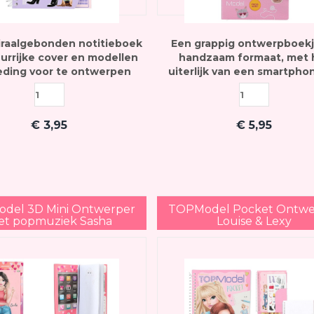
iraalgebonden notitieboek
Een grappig ontwerpboekj
urrijke cover en modellen
handzaam formaat, met 
eding voor te ontwerpen
uiterlijk van een smartpho
een holografische afbeeldi
de kaft - inclusief popmu
€
3,95
€
5,95
del 3D Mini Ontwerper
TOPModel Pocket Ontwe
t popmuziek Sasha
Louise & Lexy