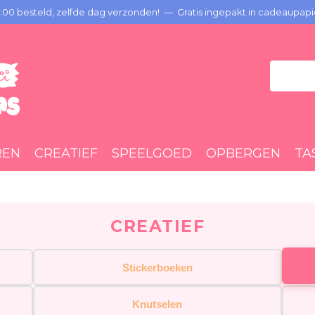
00 besteld, zelfde dag verzonden! — Gratis ingepakt in cadeaupapi
REN
CREATIEF
SPEELGOED
OPBERGEN
TA
CREATIEF
Stickerboeken
Knutselen