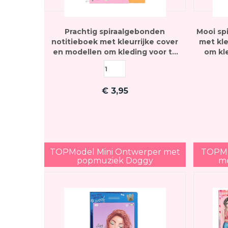
Prachtig spiraalgebonden
Mooi sp
notitieboek met kleurrijke cover
met kle
en modellen om kleding voor te
om kl
ontwerpen
€
3,95
TOPModel Mini Ontwerper met
TOPMo
popmuziek Doggy
me