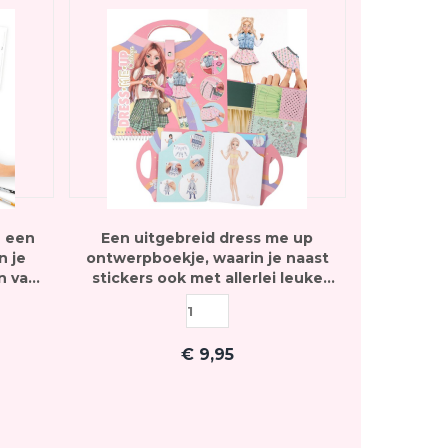
n een
Een uitgebreid dress me up
n je
ontwerpboekje, waarin je naast
n van
stickers ook met allerlei leuke
patronen knutselpapier aan de
slag kunt gaan
€
9,95