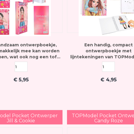
andzaam ontwerpboekje,
Een handig, compact
makkelijk mee kan worden
ontwerpboekje met
en, wat ook nog een tof
lijntekeningen van TOPMod
popliedje speelt
om zelf een outfit overhe
ontwerpen - inclusief stick
€
5,95
€
4,95
del Pocket Ontwerper
TOPModel Pocket Ontwe
Jill & Cookie
Candy Roze