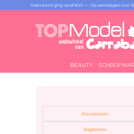
Gratis bezorging vanaf €45 —
Op werkdagen voor 15:
BEAUTY
SCHRIJFWA
Kleurboeken
Dagboeken