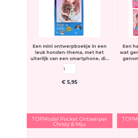
Een mini ontwerpboekje in een
Een h
leuk honden-thema, met het
wat ge
uiterlijk van een smartphone, die
genom
ook nog eens muziek afspeelt
€
5,95
TOPModel Pocket Ontwerper
TOPMo
Christy & Miju