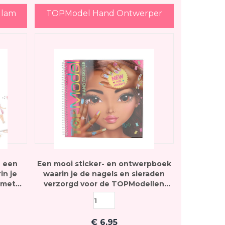
Glam
TOPModel Hand Ontwerper
n een
Een mooi sticker- en ontwerpboek
in je
waarin je de nagels en sieraden
 met
verzorgd voor de TOPModellen
rs
met kleuren en stickers
€
6,95