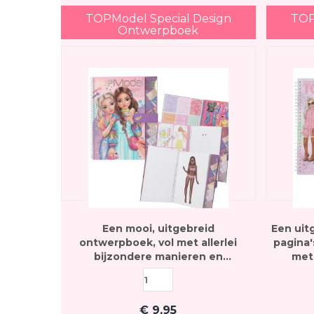
TOPModel Special Design
TOP
Ontwerpboek
Een mooi, uitgebreid
Een uit
ontwerpboek, vol met allerlei
pagina'
bijzondere manieren en
met 
technieken om de TOPModellen
kleurma
op de pagina's aan te kleden
€
9,95