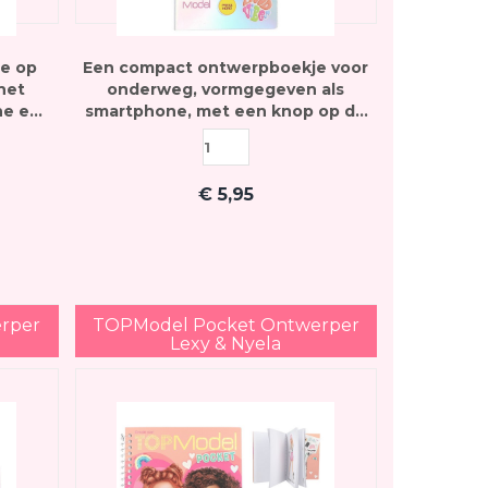
e op
Een compact ontwerpboekje voor
het
onderweg, vormgegeven als
ne en
smartphone, met een knop op de
ng op
kaft om een popliedje te spelen
ziek
€
5,95
rper
TOPModel Pocket Ontwerper
Lexy & Nyela