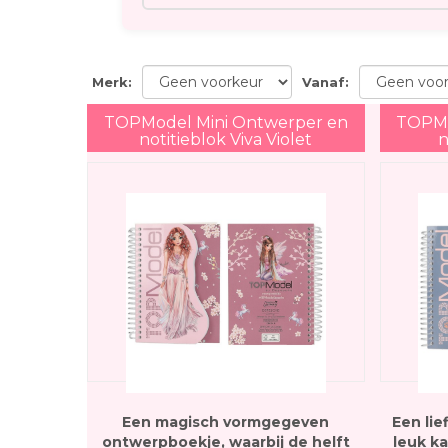
Merk
:
Vanaf
:
TOPModel Mini Ontwerper en
TOPMo
notitieblok Viva Violet
n
Een magisch vormgegeven
Een lie
ontwerpboekje, waarbij de helft
leuk k