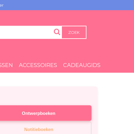
er
ZOEK
SSEN
ACCESSOIRES
CADEAUGIDS
Ontwerpboeken
Notitieboeken