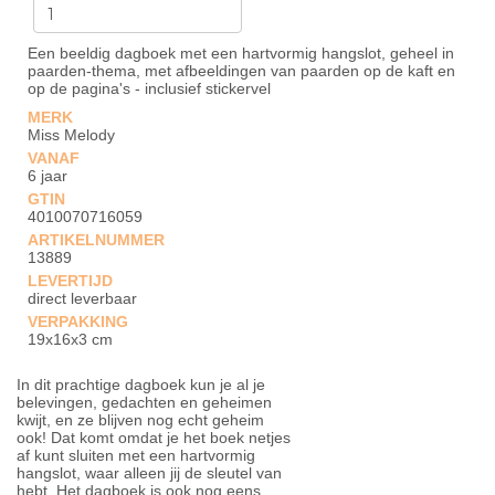
Een beeldig dagboek met een hartvormig hangslot, geheel in
paarden-thema, met afbeeldingen van paarden op de kaft en
op de pagina's - inclusief stickervel
MERK
Miss Melody
VANAF
6 jaar
GTIN
4010070716059
ARTIKELNUMMER
13889
LEVERTIJD
direct leverbaar
VERPAKKING
19x16x3 cm
In dit prachtige dagboek kun je al je
belevingen, gedachten en geheimen
kwijt, en ze blijven nog echt geheim
ook! Dat komt omdat je het boek netjes
af kunt sluiten met een hartvormig
hangslot, waar alleen jij de sleutel van
hebt. Het dagboek is ook nog eens