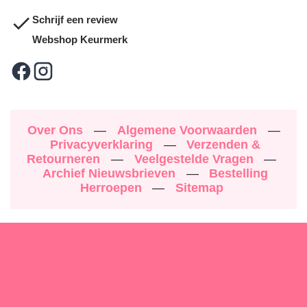
Schrijf een review
Webshop Keurmerk
Over Ons
—
Algemene Voorwaarden
—
Privacyverklaring
—
Verzenden &
Retourneren
—
Veelgestelde Vragen
—
Archief Nieuwsbrieven
—
Bestelling
Herroepen
—
Sitemap