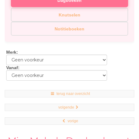
Dagboeken
Knutselen
Notitieboeken
Merk
:
Vanaf
:
terug naar overzicht
volgende
vorige