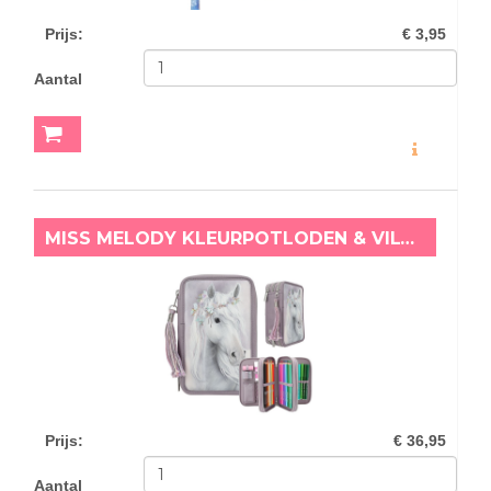
Prijs
:
€ 3,95
Aantal
MEER INFO
MISS MELODY KLEURPOTLODEN & VILTSTIFTEN ETUI FANTASY HORSES
Prijs
:
€ 36,95
Aantal