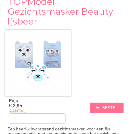
TOPModel
Gezichtsmasker Beauty
Ijsbeer
Prijs
€ 2,95
BESTEL
AANTAL
Een heerlijk hydraterend gezichtsmasker, voor een fijn
relaxmomentje, met een mooie opdruk van het gezicht van