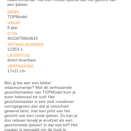
een ijsbeer
MERK
TOPModel
VANAF
8 jaar
GTIN
4010070663643
ARTIKELNUMMER
12353-1
LEVERTIJD
direct leverbaar
VERPAKKING
17x11 cm
Ben jij toe aan een lekker
relaxmomentje? Met dit verfrissende
gezichtsmasker van TOPModel kom je
even helemaal tot rust! Het
gezichtsmasker is een stuk creatiever
vormgegeven dan dat je misschien
gewend bent, met een print van het
gezicht van een coole ijsbeer. Zo kan je
dus relaxen terwijl je eruitziet als een
geschminkte ijsbeer! Is dat niet tof? Het
masker is gemaakt om de huid te