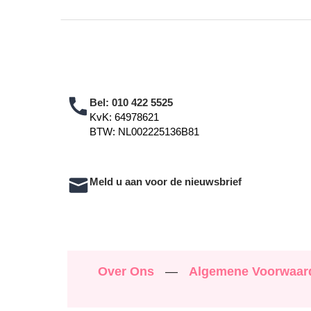
Bel:
010 422 5525
KvK: 64978621
BTW: NL002225136B81
Meld u aan voor de nieuwsbrief
Over Ons
—
Algemene Voorwaa