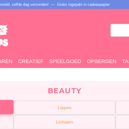
steld, zelfde dag verzonden! — Gratis ingepakt in cadeaupapier
AREN
CREATIEF
SPEELGOED
OPBERGEN
TA
BEAUTY
Lippen
Lichaam