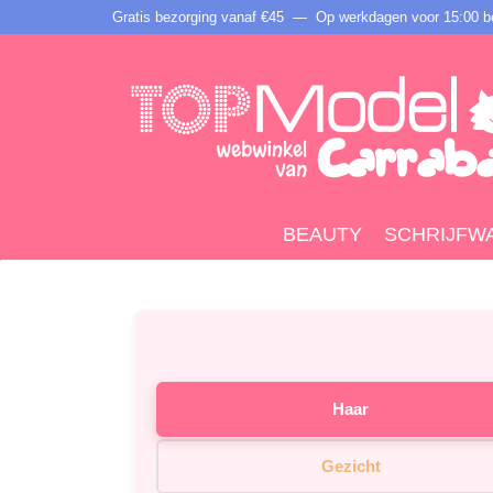
Gratis bezorging vanaf €45 —
Op werkdagen voor 15:00 be
BEAUTY
SCHRIJFW
Haar
Gezicht