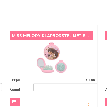
MISS MELODY KLAPBORSTEL MET SPIEGEL HEARTBREAKER
Prijs
:
€ 4,95
Aantal
A
O
MEER INFO