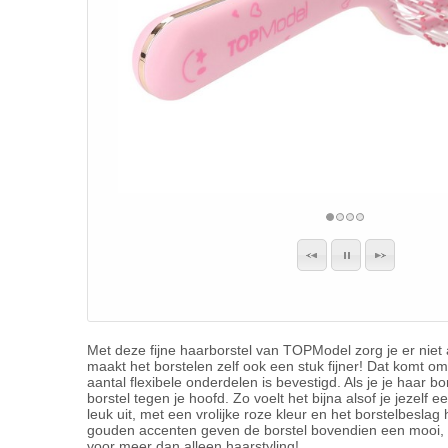
Met deze fijne haarborstel van TOPModel zorg je er niet al
maakt het borstelen zelf ook een stuk fijner! Dat komt o
aantal flexibele onderdelen is bevestigd. Als je je haar b
borstel tegen je hoofd. Zo voelt het bijna alsof je jezelf 
leuk uit, met een vrolijke roze kleur en het borstelbesla
gouden accenten geven de borstel bovendien een mooi, lu
voor meer dan alleen haarstyling!