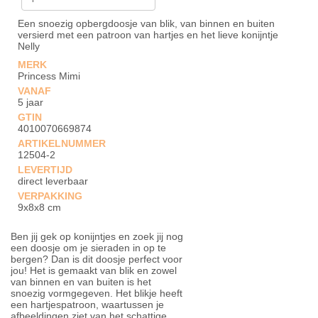
Een snoezig opbergdoosje van blik, van binnen en buiten
versierd met een patroon van hartjes en het lieve konijntje
Nelly
MERK
Princess Mimi
VANAF
5 jaar
GTIN
4010070669874
ARTIKELNUMMER
12504-2
LEVERTIJD
direct leverbaar
VERPAKKING
9x8x8 cm
Ben jij gek op konijntjes en zoek jij nog
een doosje om je sieraden in op te
bergen? Dan is dit doosje perfect voor
jou! Het is gemaakt van blik en zowel
van binnen en van buiten is het
snoezig vormgegeven. Het blikje heeft
een hartjespatroon, waartussen je
afbeeldingen ziet van het schattige