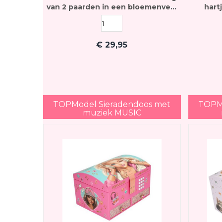
van 2 paarden in een bloemenveld
hart
en een elektrisch cijferslot met
paarde
muziek
van
€
29,95
TOPModel Sieradendoos met
TOPMo
muziek MUSIC