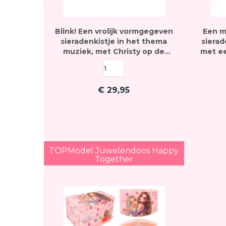
Blink! Een vrolijk vormgegeven
Een m
sieradenkistje in het thema
siera
muziek, met Christy op de
met ee
voorkant en een elektrisch
wat een
cijferslot met instelbare code
je 
€
29,95
TOPModel Juwelendoos Happy
Together