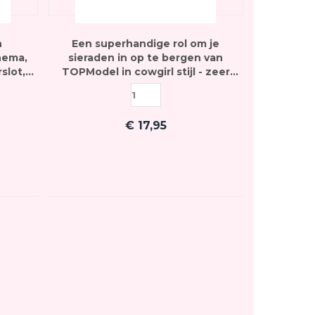
n
Een superhandige rol om je
hema,
sieraden in op te bergen van
slot,
TOPModel in cowgirl stijl - zeer
lt als
geschikt voor op reis
st
€
17,95