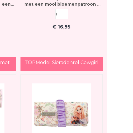
n een
met een mooi bloemenpatroon -
e
zeer geschikt voor op reis
sel
€
16,95
 met
TOPModel Sieradenrol Cowgirl