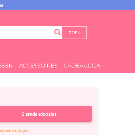
er
ZOEK
SSEN
ACCESSOIRES
CADEAUGIDS
Sieradendoosjes
ewaardoosjes