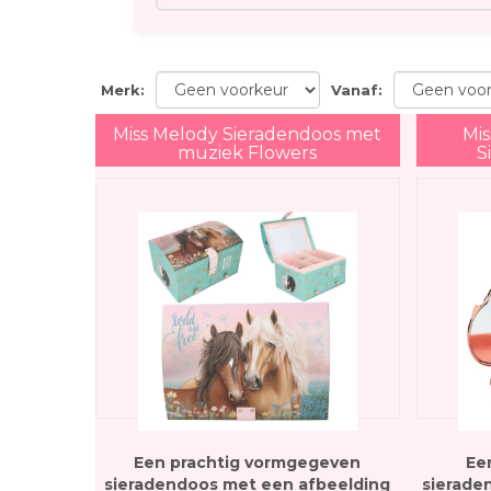
Merk
:
Vanaf
:
Miss Melody Sieradendoos met
Mi
muziek Flowers
S
Een prachtig vormgegeven
Ee
sieradendoos met een afbeelding
sierade