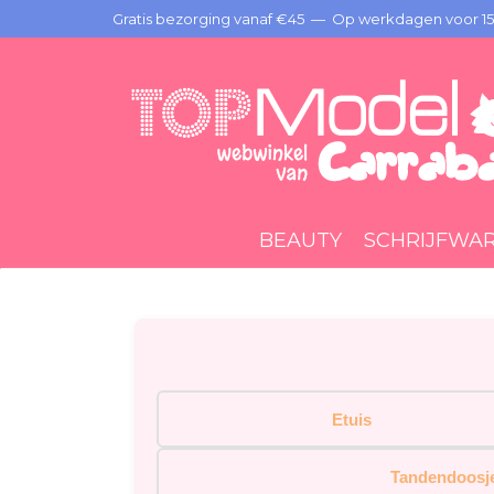
Gratis bezorging vanaf €45 —
Op werkdagen voor 15:
BEAUTY
SCHRIJFWA
Etuis
Tandendoosj