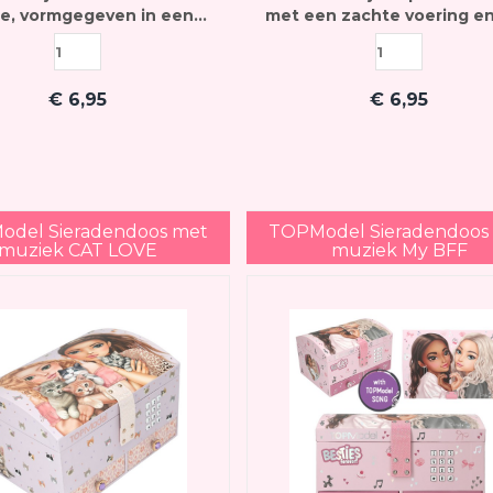
je, vormgegeven in een
met een zachte voering e
n-thema, met een voering
handig spiegeltje in d
 velours en een handig
binnenkant van het dek
spiegeltje
€
6,95
€
6,95
del Sieradendoos met
TOPModel Sieradendoos
muziek CAT LOVE
muziek My BFF