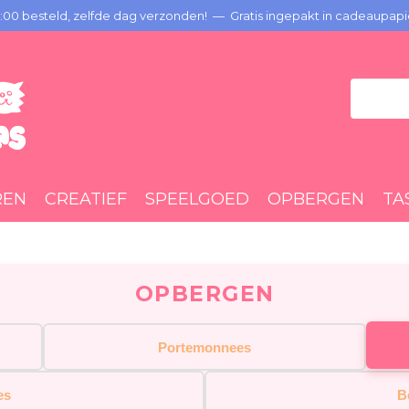
00 besteld, zelfde dag verzonden! — Gratis ingepakt in cadeaupapi
REN
CREATIEF
SPEELGOED
OPBERGEN
TA
OPBERGEN
Portemonnees
es
B