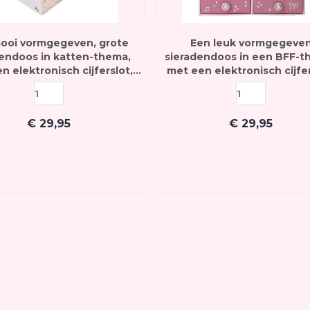
ooi vormgegeven, grote
Een leuk vormgegeve
dendoos in katten-thema,
sieradendoos in een BFF-t
n elektronisch cijferslot,
met een elektronisch cijfer
 hip popliedje afspeelt als
wat een hip popliedje afspee
de juiste code intoetst
je de juiste code intoet
€
29,95
€
29,95