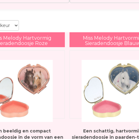
ss Melody Hartvormig
Miss Melody Hartvorm
ieradendoosje Roze
Sieradendoosje Blau
n beeldig en compact
Een schattig, hartvorm
ndoosje in de vorm van een
sieradendoosje in paarden-