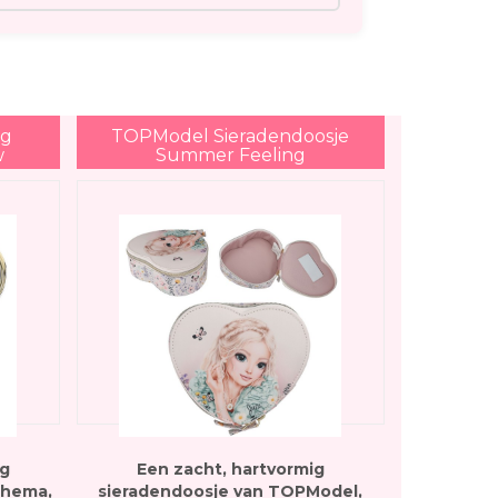
ig
TOPModel Sieradendoosje
w
Summer Feeling
ig
Een zacht, hartvormig
thema,
sieradendoosje van TOPModel,