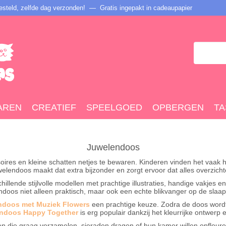
steld, zelfde dag verzonden! — Gratis ingepakt in cadeaupapier
AREN
CREATIEF
SPEELGOED
OPBERGEN
TA
Juwelendoos
res en kleine schatten netjes te bewaren. Kinderen vinden het vaak hee
lendoos maakt dat extra bijzonder en zorgt ervoor dat alles overzichtel
chillende stijlvolle modellen met prachtige illustraties, handige vakje
ndoos niet alleen praktisch, maar ook een echte blikvanger op de slaa
ndoos met Muziek Flowers
een prachtige keuze. Zodra de doos wordt g
ndoos Happy Together
is erg populair dankzij het kleurrijke ontwerp 
n die graag verzamelen, sieraden dragen of hun kamer willen opfleur