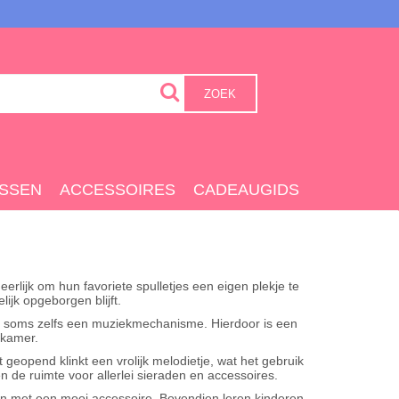
ZOEK
SSEN
ACCESSOIRES
CADEAUGIDS
rlijk om hun favoriete spulletjes een eigen plekje te
ijk opgeborgen blijft.
s en soms zelfs een muziekmechanisme. Hierdoor is een
pkamer.
eopend klinkt een vrolijk melodietje, wat het gebruik
en de ruimte voor allerlei sieraden en accessoires.
en met een mooi accessoire. Bovendien leren kinderen