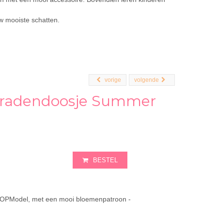
w mooiste schatten.
vorige
volgende
eradendoosje Summer
BESTEL
 TOPModel, met een mooi bloemenpatroon -