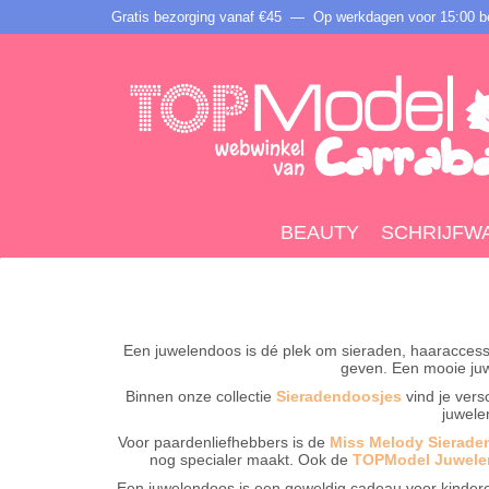
Gratis bezorging vanaf €45 —
Op werkdagen voor 15:00 be
BEAUTY
SCHRIJFW
Een juwelendoos is dé plek om sieraden, haaraccessoi
geven. Een mooie juwe
Binnen onze collectie
Sieradendoosjes
vind je vers
juwele
Voor paardenliefhebbers is de
Miss Melody Sierade
nog specialer maakt. Ook de
TOPModel Juwele
Een juwelendoos is een geweldig cadeau voor kindere