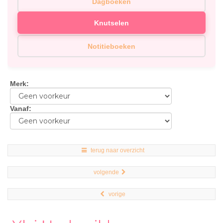
Dagboeken
Knutselen
Notitieboeken
Merk
:
Vanaf
:
terug naar overzicht
volgende
vorige