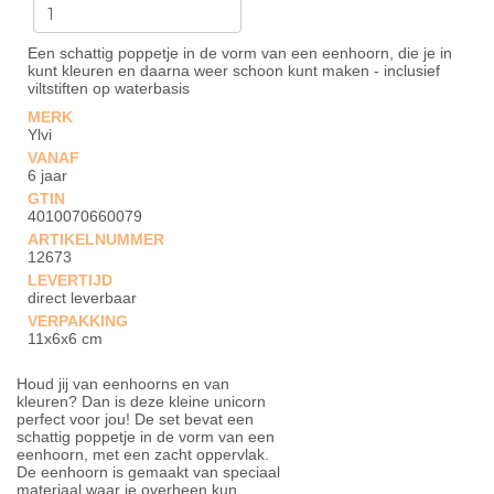
Een schattig poppetje in de vorm van een eenhoorn, die je in
kunt kleuren en daarna weer schoon kunt maken - inclusief
viltstiften op waterbasis
MERK
Ylvi
VANAF
6 jaar
GTIN
4010070660079
ARTIKELNUMMER
12673
LEVERTIJD
direct leverbaar
VERPAKKING
11x6x6 cm
Houd jij van eenhoorns en van
kleuren? Dan is deze kleine unicorn
perfect voor jou! De set bevat een
schattig poppetje in de vorm van een
eenhoorn, met een zacht oppervlak.
De eenhoorn is gemaakt van speciaal
materiaal waar je overheen kun