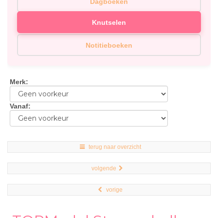
Dagboeken
Knutselen
Notitieboeken
Merk
:
Vanaf
:
terug naar overzicht
volgende
vorige