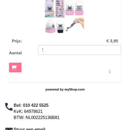
Prijs
:
€ 3,95
Aantal
MEER INFO
powered by
myShop.com
Bel:
010 422 5525
KvK: 64978621
BTW: NL002225136B81
Stuur een email