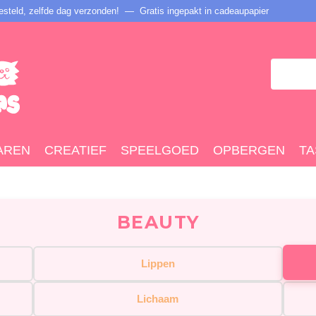
steld, zelfde dag verzonden! — Gratis ingepakt in cadeaupapier
AREN
CREATIEF
SPEELGOED
OPBERGEN
TA
BEAUTY
Lippen
Lichaam