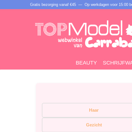
Gratis bezorging vanaf €45 —
Op werkdagen voor 15:00 be
BEAUTY
SCHRIJFW
Haar
Gezicht