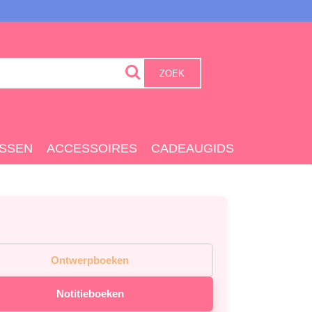
ZOEK
SSEN
ACCESSOIRES
CADEAUGIDS
Ontwerpboeken
Notitieboeken