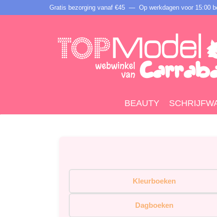
Gratis bezorging vanaf €45 —
Op werkdagen voor 15:00 be
BEAUTY
SCHRIJFW
Kleurboeken
Dagboeken