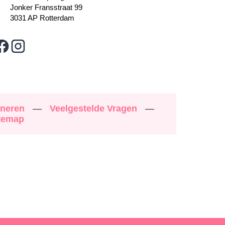
Jonker Fransstraat 99
3031 AP Rotterdam
rneren
—
Veelgestelde Vragen
—
temap