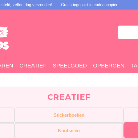
steld, zelfde dag verzonden! — Gratis ingepakt in cadeaupapier
AREN
CREATIEF
SPEELGOED
OPBERGEN
TA
CREATIEF
Stickerboeken
Knutselen