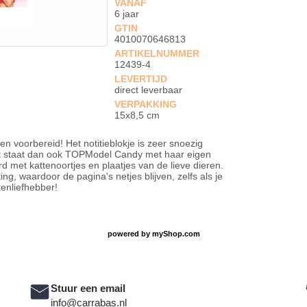
VANAF
6 jaar
GTIN
4010070646813
ARTIKELNUMMER
12439-4
LEVERTIJD
direct leverbaar
VERPAKKING
15x8,5 cm
gen voorbereid! Het notitieblokje is zeer snoezig
 staat dan ook TOPModel Candy met haar eigen
rd met kattenoortjes en plaatjes van de lieve dieren.
ng, waardoor de pagina's netjes blijven, zelfs als je
tenliefhebber!
powered by
myShop.com
Stuur een email
info@carrabas.nl