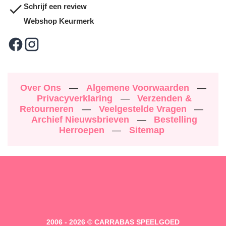
Schrijf een review
Webshop Keurmerk
Over Ons
—
Algemene Voorwaarden
—
Privacyverklaring
—
Verzenden &
Retourneren
—
Veelgestelde Vragen
—
Archief Nieuwsbrieven
—
Bestelling
Herroepen
—
Sitemap
2006 - 2026 © CARRABAS SPEELGOED