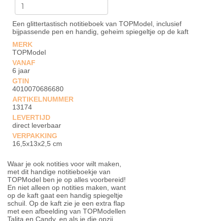
Een glittertastisch notitieboek van TOPModel, inclusief
bijpassende pen en handig, geheim spiegeltje op de kaft
MERK
TOPModel
VANAF
6 jaar
GTIN
4010070686680
ARTIKELNUMMER
13174
LEVERTIJD
direct leverbaar
VERPAKKING
16,5x13x2,5 cm
Waar je ook notities voor wilt maken,
met dit handige notitieboekje van
TOPModel ben je op alles voorbereid!
En niet alleen op notities maken, want
op de kaft gaat een handig spiegeltje
schuil. Op de kaft zie je een extra flap
met een afbeelding van TOPModellen
Talita en Candy, en als je die opzij