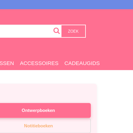
ZOEK
SSEN
ACCESSOIRES
CADEAUGIDS
Ontwerpboeken
Notitieboeken