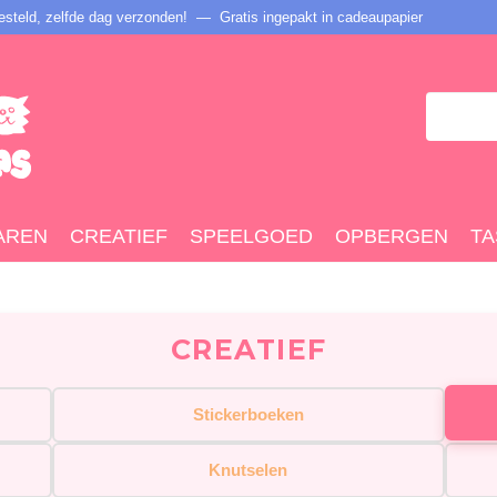
steld, zelfde dag verzonden! — Gratis ingepakt in cadeaupapier
AREN
CREATIEF
SPEELGOED
OPBERGEN
TA
CREATIEF
Stickerboeken
Knutselen