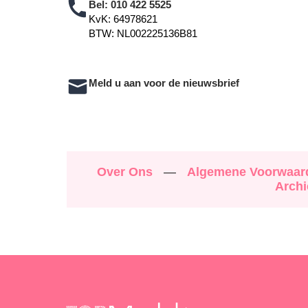
Bel:
010 422 5525
KvK: 64978621
BTW: NL002225136B81
Meld u aan voor de nieuwsbrief
Over Ons
—
Algemene Voorwaa
Archi