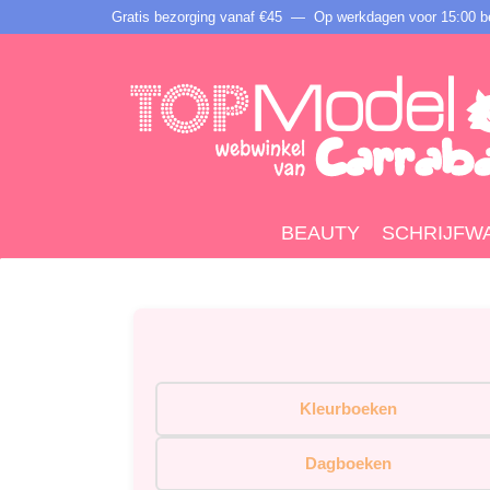
Gratis bezorging vanaf €45 —
Op werkdagen voor 15:00 be
BEAUTY
SCHRIJFW
Kleurboeken
Dagboeken