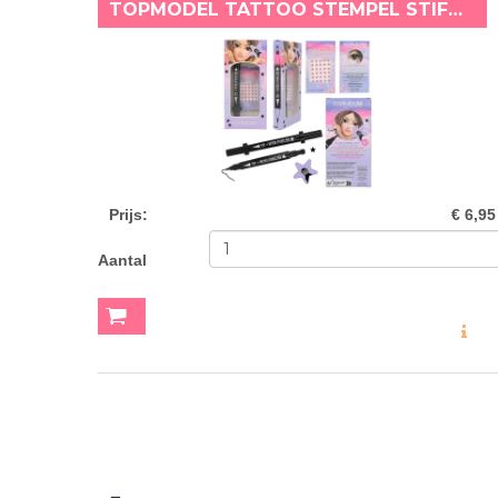
TOPMODEL TATTOO STEMPEL STIFT SASHA
Prijs
:
€ 6,95
Aantal
MEER INF