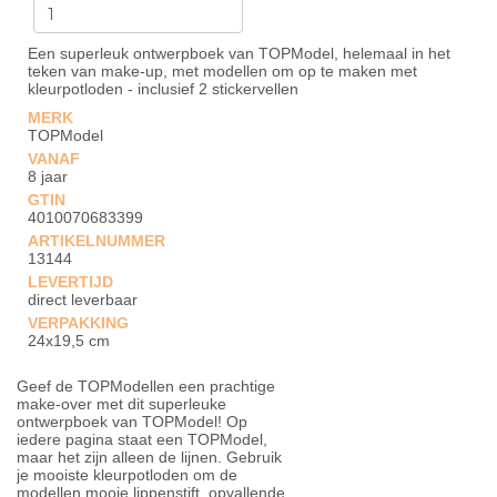
Een superleuk ontwerpboek van TOPModel, helemaal in het
teken van make-up, met modellen om op te maken met
kleurpotloden - inclusief 2 stickervellen
MERK
TOPModel
VANAF
8 jaar
GTIN
4010070683399
ARTIKELNUMMER
13144
LEVERTIJD
direct leverbaar
VERPAKKING
24x19,5 cm
Geef de TOPModellen een prachtige
make-over met dit superleuke
ontwerpboek van TOPModel! Op
iedere pagina staat een TOPModel,
maar het zijn alleen de lijnen. Gebruik
je mooiste kleurpotloden om de
modellen mooie lippenstift, opvallende