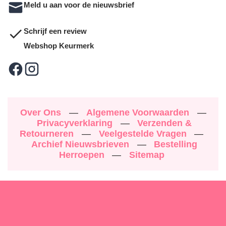
Meld u aan voor de nieuwsbrief
Schrijf een review
Webshop Keurmerk
Over Ons
—
Algemene Voorwaarden
—
Privacyverklaring
—
Verzenden &
Retourneren
—
Veelgestelde Vragen
—
Archief Nieuwsbrieven
—
Bestelling
Herroepen
—
Sitemap