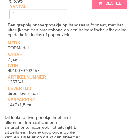
€ 5,95
BESTEL
AANTAL
Een grappig ontwerpboekje op handzaam formaat, met het
uiterlijk van een smartphone en een holografische afbeelding
op de kaft - inclusief popmuziek
MERK
TOPModel
VANAF
7 jaar
GTIN
4010070702458
ARTIKELNUMMER
13576-1
LEVERTIJD
direct leverbaar
VERPAKKING
14x7x1,5 cm
Dit leuke ontwerpboekje heeft niet
alleen het formaat van een
smartphone, maar ook het uiterlijk! Er
zit zelfs een home-knop onderop de
kaft, en als je er op drukt dan speelt er