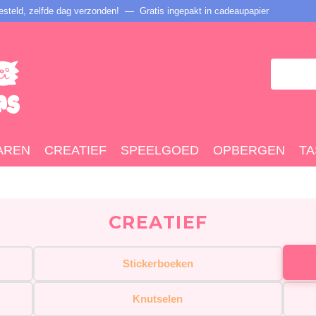
steld, zelfde dag verzonden! — Gratis ingepakt in cadeaupapier
AREN
CREATIEF
SPEELGOED
OPBERGEN
TA
CREATIEF
Stickerboeken
Knutselen