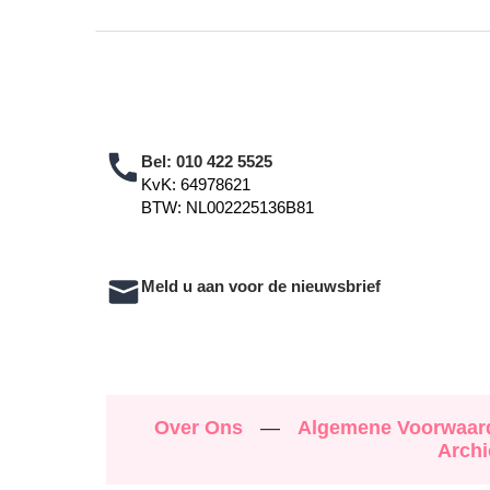
Bel:
010 422 5525
KvK: 64978621
BTW: NL002225136B81
Meld u aan voor de nieuwsbrief
Over Ons
—
Algemene Voorwaa
Archi