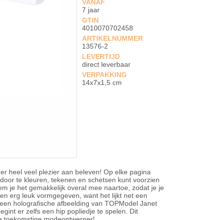
VANAF
7 jaar
GTIN
4010070702458
ARTIKELNUMMER
13576-2
LEVERTIJD
direct leverbaar
VERPAKKING
14x7x1,5 cm
 er heel veel plezier aan beleven! Op elke pagina
j door te kleuren, tekenen en schetsen kunt voorzien
m je het gemakkelijk overal mee naartoe, zodat je je
ien erg leuk vormgegeven, want het lijkt net een
e een holografische afbeelding van TOPModel Janet
gint er zelfs een hip popliedje te spelen. Dit
ke toekomstige modeontwerper!