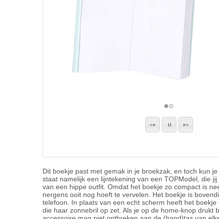
Dit boekje past met gemak in je broekzak, en toch kun je
staat namelijk een lijntekening van een TOPModel, die ji
van een hippe outfit. Omdat het boekje zo compact is nee
nergens ooit nog hoeft te vervelen. Het boekje is bovend
telefoon. In plaats van een echt scherm heeft het boekj
die haar zonnebril op zet. Als je op de home-knop drukt be
accessoire mag niet ontbreken aan de (hand)tas van el