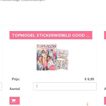
TOPMODEL STICKERWERELD GOOD VIBES
Prijs
:
€ 6,95
Aantal
A
O
MEER INFO