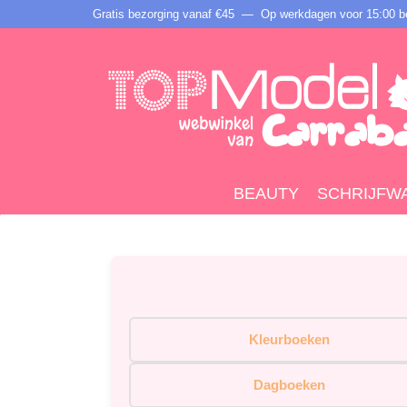
Gratis bezorging vanaf €45 —
Op werkdagen voor 15:00 be
BEAUTY
SCHRIJFW
Kleurboeken
Dagboeken