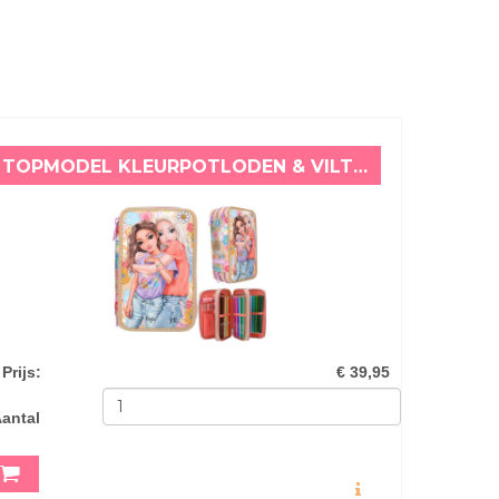
TOPMODEL KLEURPOTLODEN & VILTSTIFTEN ETUI GIRL POWER FERGIE & JILL
Prijs
:
€ 39,95
antal
MEER INFO