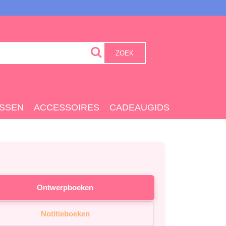
ZOEK
SSEN
ACCESSOIRES
CADEAUGIDS
Ontwerpboeken
Notitieboeken