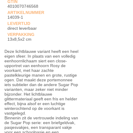
GTIN
4010070746568
ARTIKELNUMMER
14039-1
LEVERTIJD
direct leverbaar
VERPAKKING
13x8,5x2 cm
Deze lichtblauwe variant heeft een heel
eigen sfeer. In plaats van een volledig
eenhoornlichaam siert een close-
upportret van eenhoorn Rosy de
voorkant, met haar zachte
pastelkleurige manen en grote, rustige
ogen. Dat maakt deze portemonnee
iets subtieler dan de andere Sugar Pop
varianten, maar zeker niet minder
bijzonder. Het lichtblauwe
glittermateriaal geeft een fris en helder
effect, bijna alsof er een luchtige
winterochtend op de voorkant is
vastgelegd.
Binnenin zit de vertrouwde indeling van
de Sugar Pop serie: een briefgeldvak,
pasjesvakjes, een transparant vakje
voor een schoolpasje en een