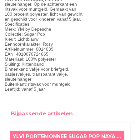
sleutelhanger. Op de achterkant een
ritsvak voor muntgeld. Gemaakt van
100 procent polyester, licht van gewicht
en geschikt voor kinderen vanaf 5 jaar.
Specificaties:
Merk: Ylvi by Depesche
Collectie: Sugar Pop
Kleur: Lichtblauw
Eenhoornkarakter: Rosy
Artikelnummer: 0014039
EAN: 4010070724665
Materiaal: 100% polyester
Sluiting: Klittenband
Binnenkant: vakje voor briefgeld,
pasjesvakjes, transparant vakje,
sleutelhanger
Buitenkant: ritsvak voor muntgeld
Leeftijd: vanaf 5 jaar
Bijpassende artikelen
YLVI PORTEMONNEE SUGAR POP NAYA LILA