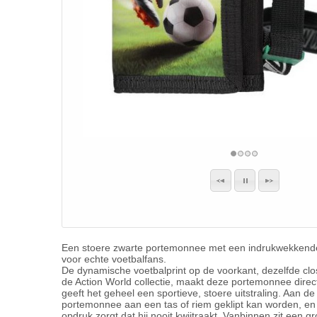
Een stoere zwarte portemonnee met een indrukwekkende 
voor echte voetbalfans.
De dynamische voetbalprint op de voorkant, dezelfde clos
de Action World collectie, maakt deze portemonnee dire
geeft het geheel een sportieve, stoere uitstraling. Aan
portemonnee aan een tas of riem geklipt kan worden, en
opdruk zorgt dat hij nooit kwijtraakt. Vanbinnen zit een 