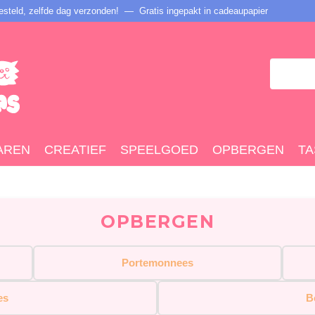
steld, zelfde dag verzonden! — Gratis ingepakt in cadeaupapier
AREN
CREATIEF
SPEELGOED
OPBERGEN
TA
OPBERGEN
Portemonnees
es
B