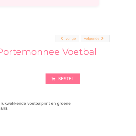
vorige
volgende
 Portemonnee Voetbal
BESTEL
drukwekkende voetbalprint en groene
fans.