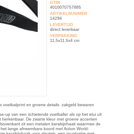
GTIN
4010070757885
ARTIKELNUMMER
14294
LEVERTIJD
direct leverbaar
VERPAKKING
11,5x11,5x4 cm
voetbalprint en groene details: zakgeld bewaren
e-up van een schietende voetballer als op het etui uit
ct herkenbaar. De zwarte kleur met groene accenten
 de bovenkant zit een metalen karabijnhaak waarmee de
 het lange afneembare koord met Action World-
grote karabijnhaak voor sleutels, een muntvakje met