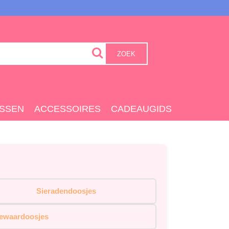
ZOEK
SSEN
ACCESSOIRES
CADEAUGIDS
Sieradendoosjes
ewaardoosjes