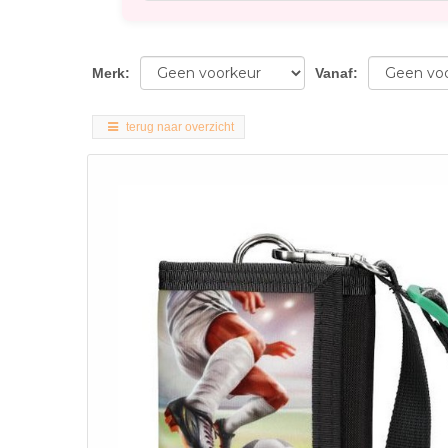
Merk
:
Vanaf
:
terug naar overzicht