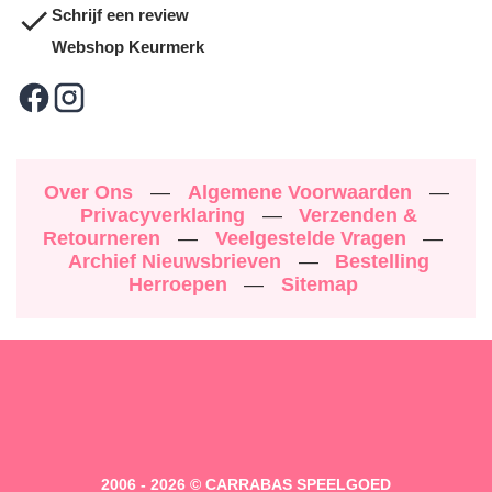
Schrijf een review
Webshop Keurmerk
Over Ons
—
Algemene Voorwaarden
—
Privacyverklaring
—
Verzenden &
Retourneren
—
Veelgestelde Vragen
—
Archief Nieuwsbrieven
—
Bestelling
Herroepen
—
Sitemap
2006 - 2026 © CARRABAS SPEELGOED