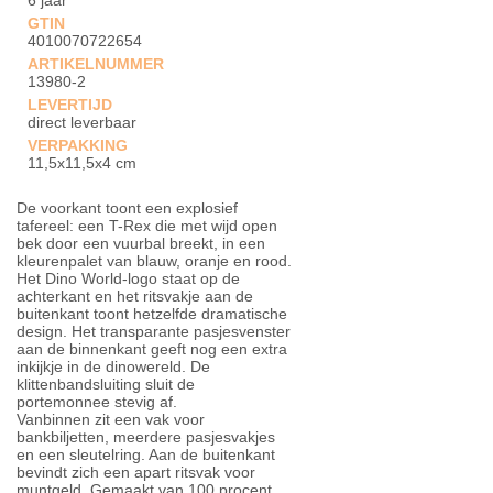
6 jaar
GTIN
4010070722654
ARTIKELNUMMER
13980-2
LEVERTIJD
direct leverbaar
VERPAKKING
11,5x11,5x4 cm
De voorkant toont een explosief
tafereel: een T-Rex die met wijd open
bek door een vuurbal breekt, in een
kleurenpalet van blauw, oranje en rood.
Het Dino World-logo staat op de
achterkant en het ritsvakje aan de
buitenkant toont hetzelfde dramatische
design. Het transparante pasjesvenster
aan de binnenkant geeft nog een extra
inkijkje in de dinowereld. De
klittenbandsluiting sluit de
portemonnee stevig af.
Vanbinnen zit een vak voor
bankbiljetten, meerdere pasjesvakjes
en een sleutelring. Aan de buitenkant
bevindt zich een apart ritsvak voor
muntgeld. Gemaakt van 100 procent