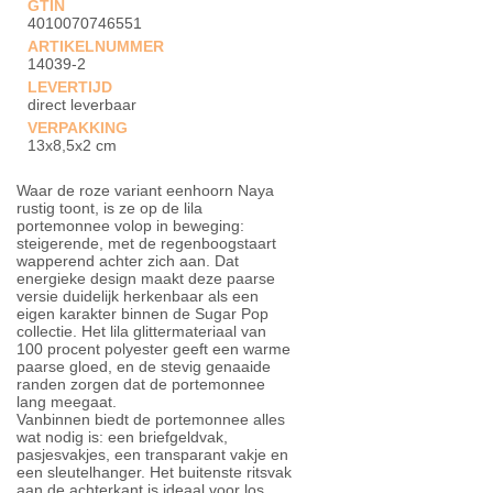
GTIN
4010070746551
ARTIKELNUMMER
14039-2
LEVERTIJD
direct leverbaar
VERPAKKING
13x8,5x2 cm
Waar de roze variant eenhoorn Naya
rustig toont, is ze op de lila
portemonnee volop in beweging:
steigerende, met de regenboogstaart
wapperend achter zich aan. Dat
energieke design maakt deze paarse
versie duidelijk herkenbaar als een
eigen karakter binnen de Sugar Pop
collectie. Het lila glittermateriaal van
100 procent polyester geeft een warme
paarse gloed, en de stevig genaaide
randen zorgen dat de portemonnee
lang meegaat.
Vanbinnen biedt de portemonnee alles
wat nodig is: een briefgeldvak,
pasjesvakjes, een transparant vakje en
een sleutelhanger. Het buitenste ritsvak
aan de achterkant is ideaal voor los