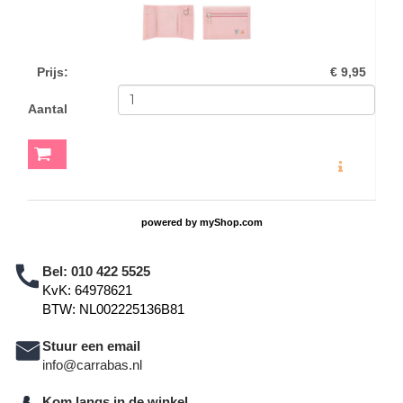
Prijs
:
€ 9,95
Aantal
MEER INFO
powered by
myShop.com
Bel:
010 422 5525
KvK: 64978621
BTW: NL002225136B81
Stuur een email
info@carrabas.nl
Kom langs in de winkel