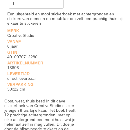
Een uitgebreid en mooi stickerboek met achtergronden en
stickers van mensen en meubilair om zelf een prachtig thuis bij
elkaar te stickeren
MERK
CreativeStudio
VANAF
6 jaar
GTIN
4010070712280
ARTIKELNUMMER
13806
LEVERTIJD
direct leverbaar
VERPAKKING
30x22 cm
Oost, west, thuis best! In dit gave
stickerboek van CreativeStudio sticker
je eigen thuis bij elkaar. Het boek heeft
12 prachtige achtergronden, met op
elke achtergrond een mooi huis, wat je
helemaal zelf in mag vullen. Dit doe je
door de bijgevoegde stickers op de