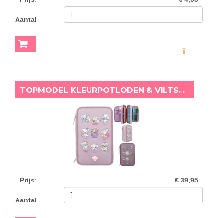
Aantal
MEER INFO
TOPMODEL KLEURPOTLODEN & VILTSTIFTEN ETUI MET LICHT STEMMINGEN HONDJES
Prijs
:
€ 39,95
Aantal