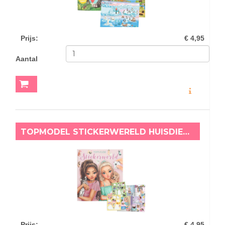
Prijs
:
€ 4,95
Aantal
MEER INFO
TOPMODEL STICKERWERELD HUISDIEREN
Prijs
:
€ 4,95