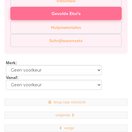
Viltstiften
Gevulde Etui's
Hulpmaterialen
Schrijfwarensets
Merk
:
Vanaf
:
terug naar overzicht
volgende
vorige