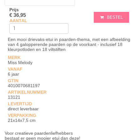
Prijs
€ 36,95
BESTEL
AANTAL
Een mooi drievaks-etui in paarden-thema, met een afbeelding
van 4 galopperende paarden op de voorkant - inclusief 18
kleurpotloden en 18 viltstiften
MERK
Miss Melody
VANAF
6 jaar
GTIN
4010070681197
ARTIKELNUMMER
13121
LEVERTIJD
direct leverbaar
VERPAKKING
21x14x7,5 cm
Voor creatieve paardenliefhebbers
bestaat er geen mooier etui dan deze!