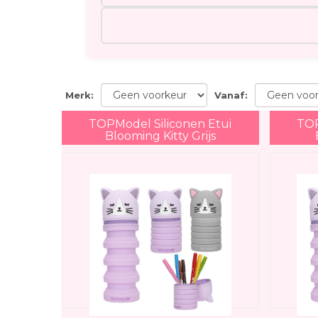
Merk
:
Vanaf
:
TOPModel Siliconen Etui
TOP
Blooming Kitty Grijs