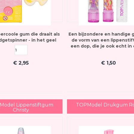
ercoole gum die draait als
Een bijzondere en handige g
dgetspinner - in het geel
de vorm van een lippenstif
een dop, die je ook echt in 
kunt draaien
€
2,95
€
1,50
odel Lippenstiftgum
TOPModel Drukgum R
Christy