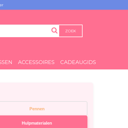
er
ZOEK
SSEN
ACCESSOIRES
CADEAUGIDS
Pennen
Hulpmaterialen