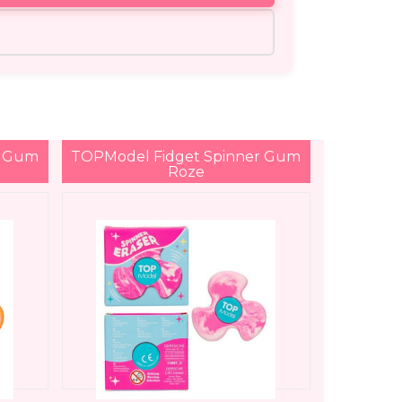
r Gum
TOPModel Fidget Spinner Gum
Roze