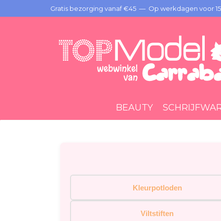
Gratis bezorging vanaf €45 —
Op werkdagen voor 15:
BEAUTY
SCHRIJFWA
Kleurpotloden
Viltstiften