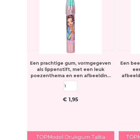
Een prachtige gum, vormgegeven
Een beel
als lippenstift, met een leuk
een
poezenthema en een afbeelding
afbeeld
van TOPModel Talita
€
1,95
TOPModel Drukgum Talita
TOPM