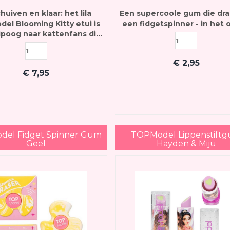
huiven en klaar: het lila
Een supercoole gum die draa
el Blooming Kitty etui is
een fidgetspinner - in het 
ipoog naar kattenfans die
an handige schoolspullen
houden.
€
2,95
€
7,95
el Fidget Spinner Gum
TOPModel Lippenstift
Geel
Hayden & Miju