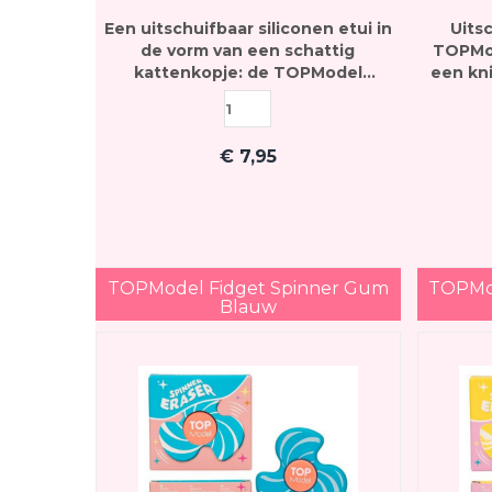
Een uitschuifbaar siliconen etui in
Uitsc
de vorm van een schattig
TOPMod
kattenkopje: de TOPModel
een kn
Blooming Kitty in grijs is net zo
ook v
handig als hij er leuk uitziet.
€
7,95
TOPModel Fidget Spinner Gum
TOPMod
Blauw