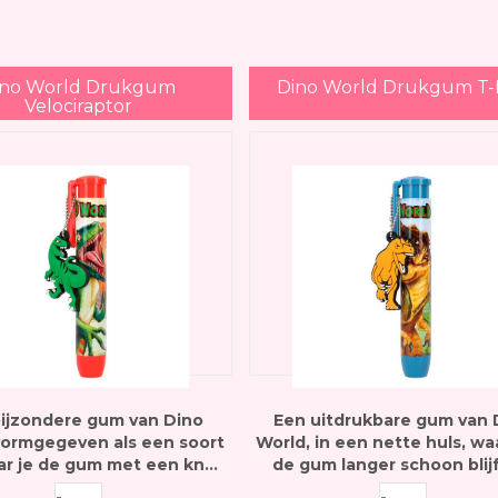
ino World Drukgum
Dino World Drukgum T-
Velociraptor
ijzondere gum van Dino
Een uitdrukbare gum van 
vormgegeven als een soort
World, in een nette huls, w
ar je de gum met een knop
de gum langer schoon blij
uit kan drukken
langer gebruikt kan wor