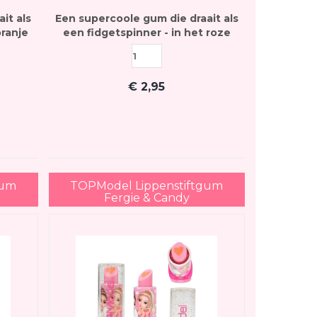
it als
Een supercoole gum die draait als
oranje
een fidgetspinner - in het roze
€
2,95
gum
TOPModel Lippenstiftgum
Fergie & Candy