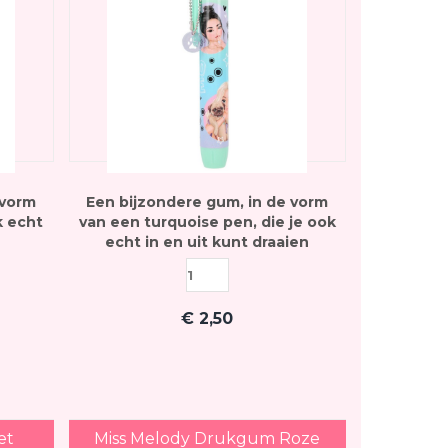
 vorm
Een bijzondere gum, in de vorm
k echt
van een turquoise pen, die je ook
echt in en uit kunt draaien
€
2,50
et
Miss Melody Drukgum Roze