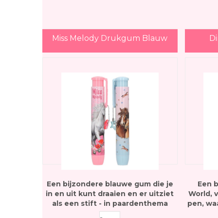
Miss Melody Drukgum Blauw
D
Een bijzondere blauwe gum die je
Een b
in en uit kunt draaien en er uitziet
World, 
als een stift - in paardenthema
pen, wa