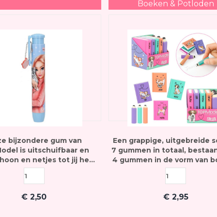
Boeken & Potloden
e bijzondere gum van
Een grappige, uitgebreide s
del is uitschuifbaar en
7 gummen in totaal, bestaan
schoon en netjes tot jij hem
4 gummen in de vorm van 
wilt gebruiken
en 3 gummen in de vorm 
potloden
€
2,50
€
2,95