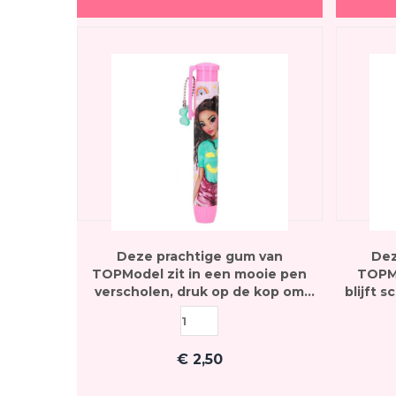
Deze prachtige gum van
Dez
TOPModel zit in een mooie pen
TOPMo
verscholen, druk op de kop om
blijft 
hem uit te schuiven
€
2,50