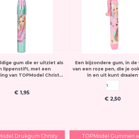
dige gum die er uitziet als
Een bijzondere gum, in de
 lippenstift, met een
van een roze pen, die je oo
ing van TOPModel Christy
in en uit kunt draaien
en haar kitten
€
1,95
€
2,50
odel Drukgum Christy
TOPModel Gummen s