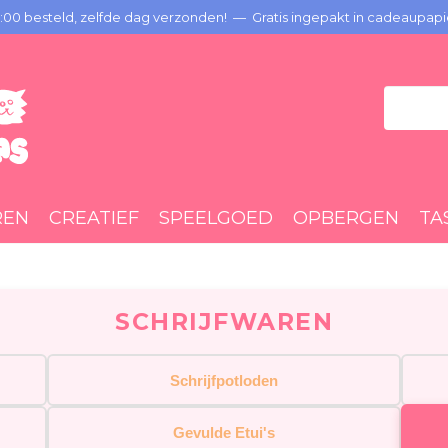
00 besteld, zelfde dag verzonden! — Gratis ingepakt in cadeaupapi
REN
CREATIEF
SPEELGOED
OPBERGEN
TA
SCHRIJFWAREN
Schrijfpotloden
Gevulde Etui's