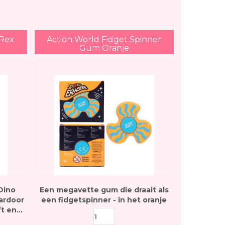
Rex
Action World Fidget Spinner
Gum Oranje
Dino
Een megavette gum die draait als
aardoor
een fidgetspinner - in het oranje
ft en
den