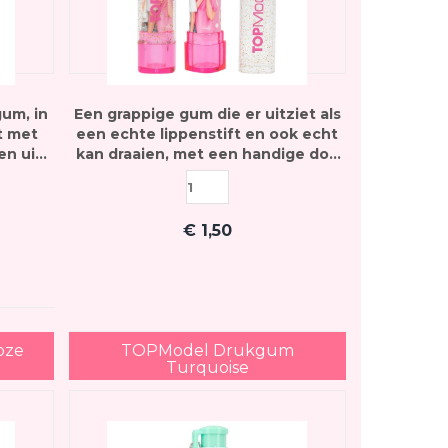
um, in
Een grappige gum die er uitziet als
t met
een echte lippenstift en ook echt
en uit
kan draaien, met een handige dop
zodat hij schoon blijft
€
1,50
oze
TOPModel Drukgum
Turquoise