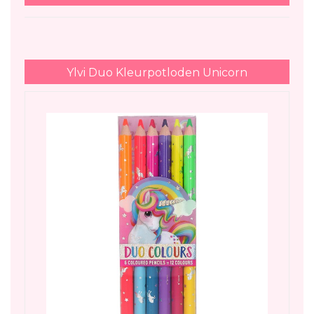
Ylvi Duo Kleurpotloden Unicorn