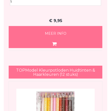
€
9,95
MEER INFO
TOPModel Kleurpotloden Huidtinten &
Haarkleuren (12 stuks)