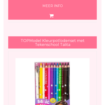
MEER INFO
TOPModel Kleurpotlodenset met
Tekenschool Talita