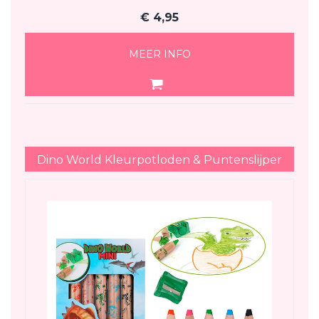
€
4,95
MEER INFO
Dino World Kleurpotloden & Puntenslijper