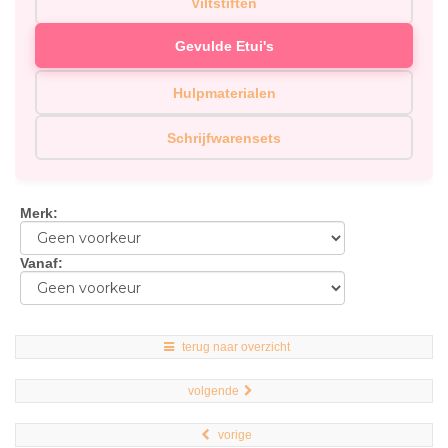
Viltstiften
Gevulde Etui's
Hulpmaterialen
Schrijfwarensets
Merk
:
Vanaf
:
terug naar overzicht
volgende
vorige