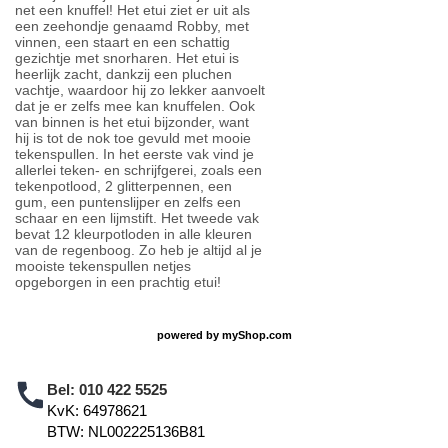
net een knuffel! Het etui ziet er uit als
een zeehondje genaamd Robby, met
vinnen, een staart en een schattig
gezichtje met snorharen. Het etui is
heerlijk zacht, dankzij een pluchen
vachtje, waardoor hij zo lekker aanvoelt
dat je er zelfs mee kan knuffelen. Ook
van binnen is het etui bijzonder, want
hij is tot de nok toe gevuld met mooie
tekenspullen. In het eerste vak vind je
allerlei teken- en schrijfgerei, zoals een
tekenpotlood, 2 glitterpennen, een
gum, een puntenslijper en zelfs een
schaar en een lijmstift. Het tweede vak
bevat 12 kleurpotloden in alle kleuren
van de regenboog. Zo heb je altijd al je
mooiste tekenspullen netjes
opgeborgen in een prachtig etui!
powered by
myShop.com
Bel:
010 422 5525
KvK: 64978621
BTW: NL002225136B81