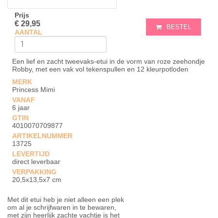
Prijs
€ 29,95
BESTEL
AANTAL
Een lief en zacht tweevaks-etui in de vorm van roze zeehondje
Robby, met een vak vol tekenspullen en 12 kleurpotloden
MERK
Princess Mimi
VANAF
6 jaar
GTIN
4010070709877
ARTIKELNUMMER
13725
LEVERTIJD
direct leverbaar
VERPAKKING
20,5x13,5x7 cm
Met dit etui heb je niet alleen een plek
om al je schrijfwaren in te bewaren,
met zijn heerlijk zachte vachtje is het