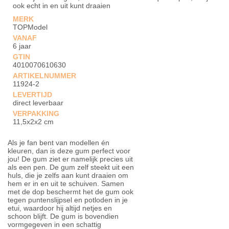
ook echt in en uit kunt draaien
MERK
TOPModel
VANAF
6 jaar
GTIN
4010070610630
ARTIKELNUMMER
11924-2
LEVERTIJD
direct leverbaar
VERPAKKING
11,5x2x2 cm
Als je fan bent van modellen én
kleuren, dan is deze gum perfect voor
jou! De gum ziet er namelijk precies uit
als een pen. De gum zelf steekt uit een
huls, die je zelfs aan kunt draaien om
hem er in en uit te schuiven. Samen
met de dop beschermt het de gum ook
tegen puntenslijpsel en potloden in je
etui, waardoor hij altijd netjes en
schoon blijft. De gum is bovendien
vormgegeven in een schattig