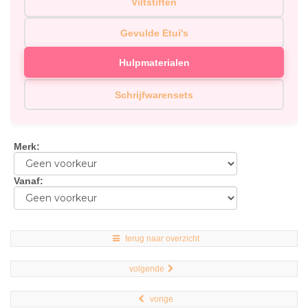
Viltstiften
Gevulde Etui's
Hulpmaterialen
Schrijfwarensets
Merk
:
Vanaf
:
terug naar overzicht
volgende
vorige