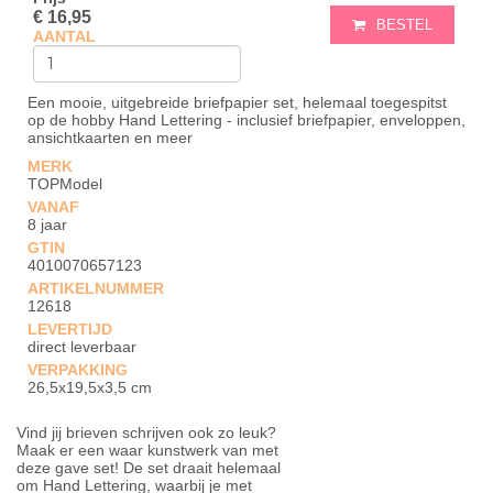
€ 16,95
BESTEL
AANTAL
Een mooie, uitgebreide briefpapier set, helemaal toegespitst
op de hobby Hand Lettering - inclusief briefpapier, enveloppen,
ansichtkaarten en meer
MERK
TOPModel
VANAF
8 jaar
GTIN
4010070657123
ARTIKELNUMMER
12618
LEVERTIJD
direct leverbaar
VERPAKKING
26,5x19,5x3,5 cm
Vind jij brieven schrijven ook zo leuk?
Maak er een waar kunstwerk van met
deze gave set! De set draait helemaal
om Hand Lettering, waarbij je met