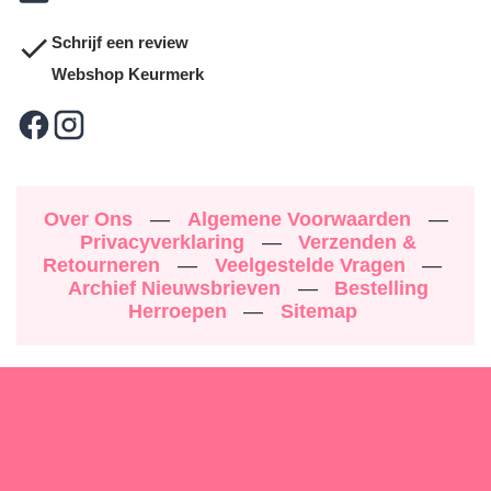
Schrijf een review
Webshop Keurmerk
Over Ons
—
Algemene Voorwaarden
—
Privacyverklaring
—
Verzenden &
Retourneren
—
Veelgestelde Vragen
—
Archief Nieuwsbrieven
—
Bestelling
Herroepen
—
Sitemap