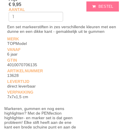
€ 9,95
BESTEL
AANTAL
Een set markeerstiften in zes verschillende kleuren met een
dunne en een dikke kant - gemakkelijk uit te gummen
MERK
TOPModel
VANAF
6 jaar
GTIN
4010070706135
ARTIKELNUMMER
13628
LEVERTIJD
direct leverbaar
VERPAKKING
7x7x1,5 cm
Markeren, gummen en nog eens
highlighten? Met de PENfection
highlighter- en marker set is dat geen
probleem! Elke stift heeft aan de ene
kant een brede schuine punt en aan de