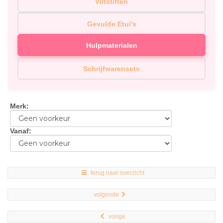
Viltstiften
Gevulde Etui's
Hulpmaterialen
Schrijfwarensets
Merk
:
Vanaf
:
terug naar overzicht
volgende
vorige