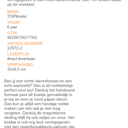
op de voorkant
MERK
TOPModel
VANAF
6 jaar
GTIN
4010070677763
ARTIKELNUMMER
12972-2
LEVERTIJD
direct leverbaar
VERPAKKING
15x8,5 cm
Ben jij een echte dierenfanaat en een
echt warhoofd? Dan is dit notitieblokje
perfect voor jou! Dankzij het handzame
formaat past dit boekje gemakkelijk in
je tas en kom je nooit papier tekort.
Dan kun je altijd een handige notitie
maken van iets wat je niet mag
vergeten. Dankzij de magnetische
sluiting blijft hij ook netjes en mooi. Het
boekje is ook erg leuk vormgegeven,
met een regenboogkleurig patroon van