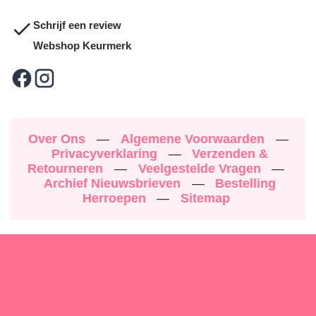
Schrijf een review
Webshop Keurmerk
Over Ons
—
Algemene Voorwaarden
—
Privacyverklaring
—
Verzenden &
Retourneren
—
Veelgestelde Vragen
—
Archief Nieuwsbrieven
—
Bestelling
Herroepen
—
Sitemap