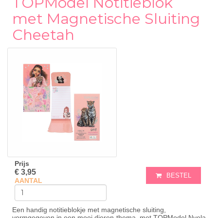
TOPModel Notitieblok
met Magnetische Sluiting
Cheetah
Prijs
€ 3,95
BESTEL
AANTAL
Een handig notitieblokje met magnetische sluiting,
vormgegeven in een mooi dieren-thema, met TOPModel Nyela