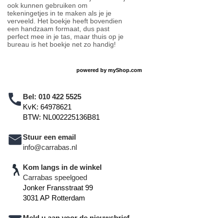
ook kunnen gebruiken om
tekeningetjes in te maken als je je
verveeld. Het boekje heeft bovendien
een handzaam formaat, dus past
perfect mee in je tas, maar thuis op je
bureau is het boekje net zo handig!
powered by
myShop.com
Bel:
010 422 5525
KvK: 64978621
BTW: NL002225136B81
Stuur een email
info@carrabas.nl
Kom langs in de winkel
Carrabas speelgoed
Jonker Fransstraat 99
3031 AP Rotterdam
Meld u aan voor de nieuwsbrief