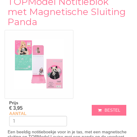
TOPModel Notitieblok
met Magnetische Sluiting
Panda
Prijs
€ 3,95
BESTEL
AANTAL
Een beeldig notitieboekje voor in je tas, met een magnetische
sluiting en TOPModel Louise met een panda op de voorkant