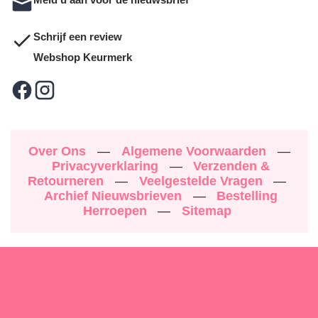
Schrijf een review
Webshop Keurmerk
Over Ons
—
Algemene Voorwaarden
—
Privacyverklaring
—
Verzenden &
Retourneren
—
Veelgestelde Vragen
—
Archief Nieuwsbrieven
—
Bestelling
Herroepen
—
Sitemap