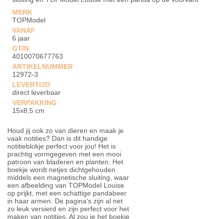
MERK
TOPModel
VANAF
6 jaar
GTIN
4010070677763
ARTIKELNUMMER
12972-3
LEVERTIJD
direct leverbaar
VERPAKKING
15x8,5 cm
Houd jij ook zo van dieren en maak je
vaak notities? Dan is dit handige
notitieblokje perfect voor jou! Het is
prachtig vormgegeven met een mooi
patroon van bladeren en planten. Het
boekje wordt netjes dichtgehouden
middels een magnetische sluiting, waar
een afbeelding van TOPModel Louise
op prijkt, met een schattige pandabeer
in haar armen. De pagina's zijn al net
zo leuk versierd en zijn perfect voor het
maken van notities. Al zou je het boekje