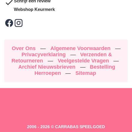
Schrijf een review
Webshop Keurmerk
Over Ons
—
Algemene Voorwaarden
—
Privacyverklaring
—
Verzenden &
Retourneren
—
Veelgestelde Vragen
—
Archief Nieuwsbrieven
—
Bestelling
Herroepen
—
Sitemap
2006 - 2026 © CARRABAS SPEELGOED