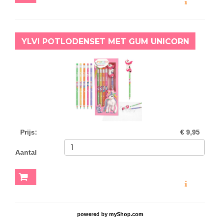
YLVI POTLODENSET MET GUM UNICORN
Prijs
:
€ 9,95
Aantal
MEER INFO
powered by
myShop.com