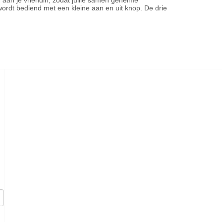
an je vriendin, zodat jullie samen geheime
ordt bediend met een kleine aan en uit knop. De drie