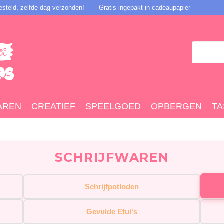
steld, zelfde dag verzonden! — Gratis ingepakt in cadeaupapier
AREN
CREATIEF
SPEELGOED
OPBERGEN
TA
SCHRIJFWAREN
Schrijfpotloden
Gevulde Etui's