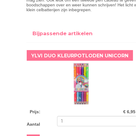
mag zien. Ook leuk om een tweede pen cadeau te geven a
boodschappen over en weer kunnen schrijven! Het licht w
klein celbatterijen zijn inbegrepen.
Bijpassende artikelen
YLVI DUO KLEURPOTLODEN UNICORN
Prijs
:
€ 6,95
Aantal