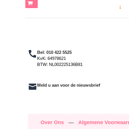
MEER INF
Bel:
010 422 5525
KvK: 64978621
BTW: NL002225136B81
Meld u aan voor de nieuwsbrief
Over Ons
—
Algemene Voorwaa