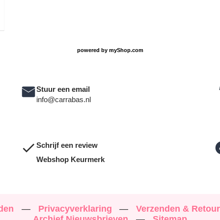
O
powered by
myShop.com
Stuur een email
info@carrabas.nl
Schrijf een review
Webshop Keurmerk
rden
—
Privacyverklaring
—
Verzenden & Retou
Archief Nieuwsbrieven
—
Sitemap