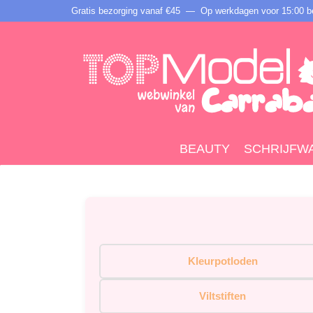
Gratis bezorging vanaf €45 —
Op werkdagen voor 15:00 be
BEAUTY
SCHRIJFW
Kleurpotloden
Viltstiften