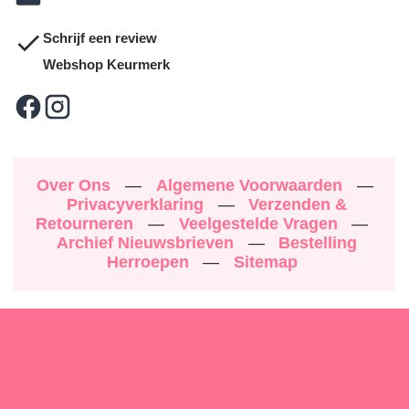
Schrijf een review
Webshop Keurmerk
Over Ons
—
Algemene Voorwaarden
—
Privacyverklaring
—
Verzenden &
Retourneren
—
Veelgestelde Vragen
—
Archief Nieuwsbrieven
—
Bestelling
Herroepen
—
Sitemap