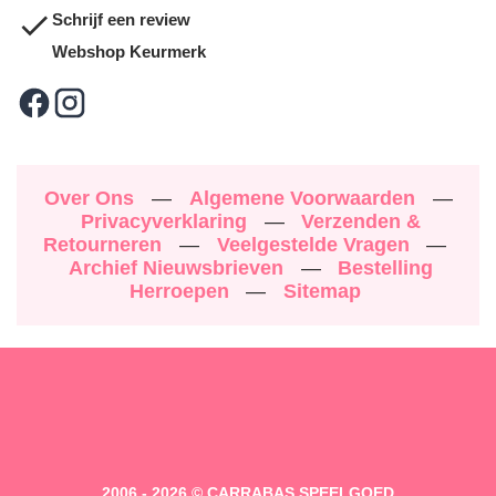
Schrijf een review
Webshop Keurmerk
Over Ons
—
Algemene Voorwaarden
—
Privacyverklaring
—
Verzenden &
Retourneren
—
Veelgestelde Vragen
—
Archief Nieuwsbrieven
—
Bestelling
Herroepen
—
Sitemap
2006 - 2026 © CARRABAS SPEELGOED