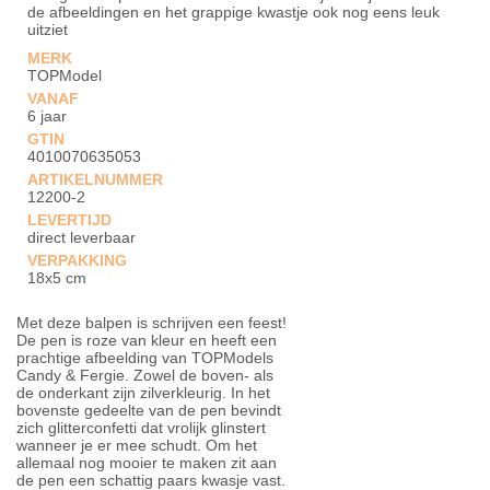
de afbeeldingen en het grappige kwastje ook nog eens leuk
uitziet
MERK
TOPModel
VANAF
6 jaar
GTIN
4010070635053
ARTIKELNUMMER
12200-2
LEVERTIJD
direct leverbaar
VERPAKKING
18x5 cm
Met deze balpen is schrijven een feest!
De pen is roze van kleur en heeft een
prachtige afbeelding van TOPModels
Candy & Fergie. Zowel de boven- als
de onderkant zijn zilverkleurig. In het
bovenste gedeelte van de pen bevindt
zich glitterconfetti dat vrolijk glinstert
wanneer je er mee schudt. Om het
allemaal nog mooier te maken zit aan
de pen een schattig paars kwasje vast.