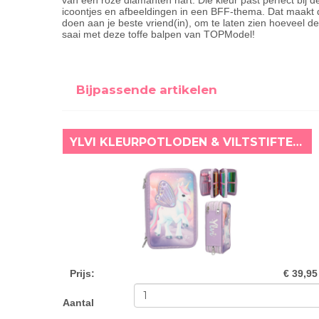
van een roze diamanten hart. Die kleur past perfect bij de
icoontjes en afbeeldingen in een BFF-thema. Dat maakt 
doen aan je beste vriend(in), om te laten zien hoeveel de
saai met deze toffe balpen van TOPModel!
Bijpassende artikelen
YLVI KLEURPOTLODEN & VILTSTIFTEN ETUI EENHOORN
Prijs
:
€ 39,95
Aantal