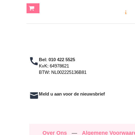
MEER INF
Bel:
010 422 5525
KvK: 64978621
BTW: NL002225136B81
Meld u aan voor de nieuwsbrief
Over Ons
—
Algemene Voorwaa