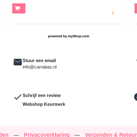
O
MEER INFO
powered by
myShop.com
Stuur een email
info@carrabas.nl
Schrijf een review
Webshop Keurmerk
rden
—
Privacyverklaring
—
Verzenden & Retou