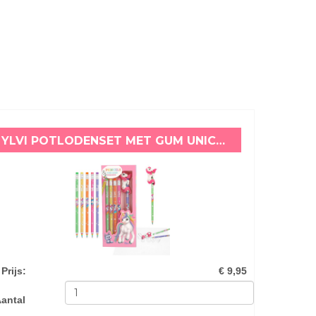
YLVI POTLODENSET MET GUM UNICORN
Prijs
:
€ 9,95
antal