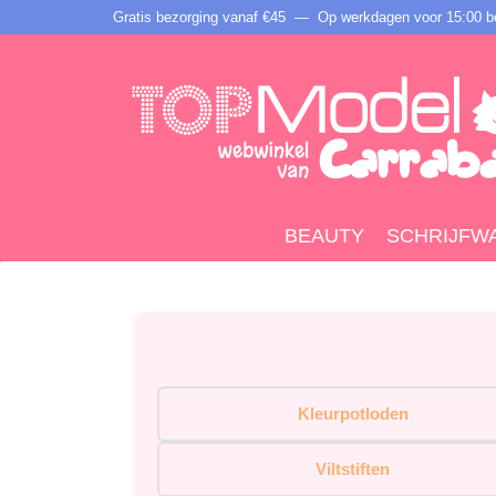
Gratis bezorging vanaf €45 —
Op werkdagen voor 15:00 be
BEAUTY
SCHRIJFW
Kleurpotloden
Viltstiften