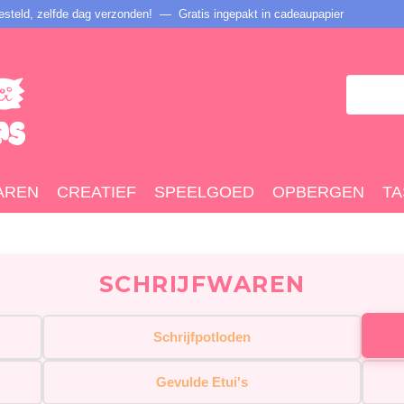
steld, zelfde dag verzonden! — Gratis ingepakt in cadeaupapier
AREN
CREATIEF
SPEELGOED
OPBERGEN
TA
SCHRIJFWAREN
Schrijfpotloden
Gevulde Etui's