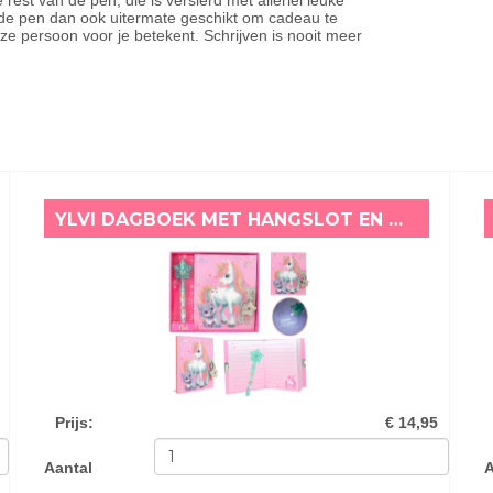
 rest van de pen, die is versierd met allerlei leuke
de pen dan ook uitermate geschikt om cadeau te
ze persoon voor je betekent. Schrijven is nooit meer
YLVI DAGBOEK MET HANGSLOT EN MAGISCHE PEN
Prijs
:
€ 14,95
Aantal
A