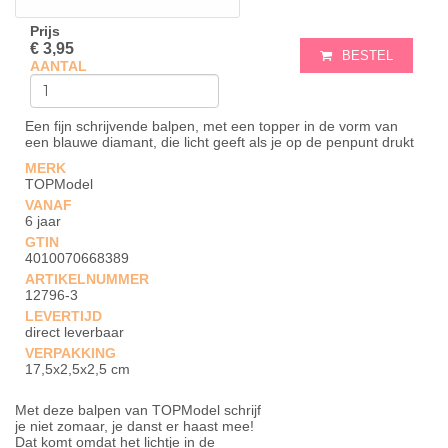
Prijs
€ 3,95
BESTEL
AANTAL
Een fijn schrijvende balpen, met een topper in de vorm van
een blauwe diamant, die licht geeft als je op de penpunt drukt
MERK
TOPModel
VANAF
6 jaar
GTIN
4010070668389
ARTIKELNUMMER
12796-3
LEVERTIJD
direct leverbaar
VERPAKKING
17,5x2,5x2,5 cm
Met deze balpen van TOPModel schrijf
je niet zomaar, je danst er haast mee!
Dat komt omdat het lichtje in de