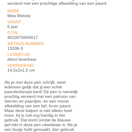
versierd met een prachtige afbeelding van een paard
MERK
Miss Melody
VANAF
6 jaar
GTIN
4010070694517
ARTIKELNUMMER
13336-3
LEVERTIJD
direct leverbaar
VERPAKKING
14,5x2x1,5 cm
Als je met deze pen schrijft, weet
iedereen gelijk dat jij een echte
paardenfanaat bent! De pen is namelijk
prachtig versierd met een patroon van
sterren en paardjes, en een mooie
afbeelding van een lief, bruin paard.
Maar deze balpen is niet alleen heel
mooi, hij is ook erg handig in het
gebruik. Dat komt omdat de blauwe
gel-inkt in deze pen uitwisbaar is. Als je
een foutje hebt gemaakt, dan gebruik