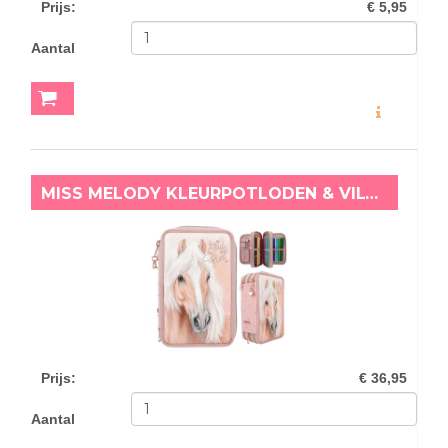
Prijs
:
€ 5,95
Aantal
MEER INFO
MISS MELODY KLEURPOTLODEN & VILTSTIFTEN ETUI WILD AND FREE
Prijs
:
€ 36,95
Aantal