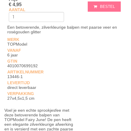
€ 4,95
BESTEL
AANTAL
Een betoverende, zilverkleurige balpen met paarse veer en
roségouden glitter
MERK
TOPModel
VANAF
6 jaar
GTIN
4010070699192
ARTIKELNUMMER
13446-1
LEVERTIJD
direct leverbaar
VERPAKKING
27x4,5x1,5 cm
Voel je een echte sprookjesfee met
deze betoverende balpen van
TOPModel Fairy June! De pen heeft
een elegante zilverkleurige afwerking
en is versierd met een zachte paarse